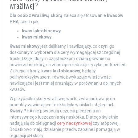
wrażliwej?
Dla osób z wrażliwą skórą
zaleca się stosowanie
kwasów
PHA
, takich jak:
kwas laktobionowy
,
kwas mlekowy
.
Kwas mlekowy
jest delikatny i nawilżający, co czyni go
doskonałym wyborem dla cery wymagającej szczególnej
troski. Dzięki dużym cząsteczkom działa głównie na
powierzchni skóry, co znacząco redukuje ryzyko podrażnień.
Z drugiej strony,
kwas laktobionowy
, będący
polihydroksykwasem, również wykazuje właściwości
nawilżające i jest mniej drażniący w porównaniu do innych
kwasów.
W przypadku skóry wrażliwej warto zwracać uwagę na
produkty zawierające te składniki w niskich stężeniach.
Kwasy PHA
nie powodują uczucia pieczenia ani
intensywnego łuszczenia się naskórka. Dlatego świetnie
nadają się do pielęgnacji
cery naczynkowej
czy atopowej.
Dodatkowo mają działanie przeciwzapalne i pomagają w
regulacji pH skóry.