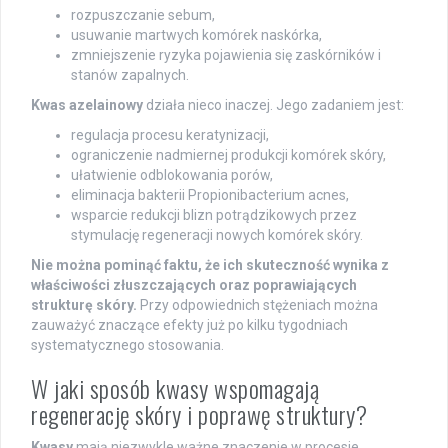
rozpuszczanie sebum,
usuwanie martwych komórek naskórka,
zmniejszenie ryzyka pojawienia się zaskórników i
stanów zapalnych.
Kwas azelainowy
działa nieco inaczej. Jego zadaniem jest:
regulacja procesu keratynizacji,
ograniczenie nadmiernej produkcji komórek skóry,
ułatwienie odblokowania porów,
eliminacja bakterii Propionibacterium acnes,
wsparcie redukcji blizn potrądzikowych przez
stymulację regeneracji nowych komórek skóry.
Nie można pominąć faktu, że ich skuteczność wynika z
właściwości złuszczających oraz poprawiających
strukturę skóry.
Przy odpowiednich stężeniach można
zauważyć znaczące efekty już po kilku tygodniach
systematycznego stosowania.
W jaki sposób kwasy wspomagają
regenerację skóry i poprawę struktury?
Kwasy
mają niezwykle ważne znaczenie w procesie