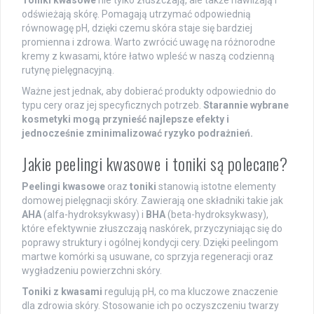
Toniki kwasowe
nie tylko złuszczają, ale także nawilżają i
odświeżają skórę. Pomagają utrzymać odpowiednią
równowagę pH, dzięki czemu skóra staje się bardziej
promienna i zdrowa. Warto zwrócić uwagę na różnorodne
kremy z kwasami, które łatwo wpleść w naszą codzienną
rutynę pielęgnacyjną.
Ważne jest jednak, aby dobierać produkty odpowiednio do
typu cery oraz jej specyficznych potrzeb.
Starannie wybrane
kosmetyki mogą przynieść najlepsze efekty i
jednocześnie zminimalizować ryzyko podrażnień.
Jakie peelingi kwasowe i toniki są polecane?
Peelingi kwasowe
oraz
toniki
stanowią istotne elementy
domowej pielęgnacji skóry. Zawierają one składniki takie jak
AHA
(alfa-hydroksykwasy) i
BHA
(beta-hydroksykwasy),
które efektywnie złuszczają naskórek, przyczyniając się do
poprawy struktury i ogólnej kondycji cery. Dzięki peelingom
martwe komórki są usuwane, co sprzyja regeneracji oraz
wygładzeniu powierzchni skóry.
Toniki z kwasami
regulują pH, co ma kluczowe znaczenie
dla zdrowia skóry. Stosowanie ich po oczyszczeniu twarzy