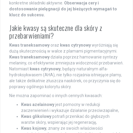
konkretne składniki aktywne.
Obserwacja cery i
dostosowanie pielęgnacji do jej bieżących wymagań to
klucz do sukcesu.
Jakie kwasy są skuteczne dla skóry z
przebarwieniami?
Kwas traneksamowy
oraz
kwas cytrynowy
wyróżniają się
dużą skutecznością w walce z plamami pigmentacyjnymi.
Kwas traneksamowy
działa poprzez hamowanie syntezy
melaniny, co efektywnie zmniejsza widoczność przebarwień.
Natomiast
kwas cytrynowy
, będący naturalnym alfa-
hydroksykwasem (AHA), nie tylko rozjaśnia istniejące plamy,
ale także delikatnie złuszcza naskórek, co przyczynia się do
poprawy ogólnego kolorytu skóry.
Nie można zapominać o innych cennych kwasach:
Kwas azelainowy
jest pomocny w redukcji
zaczerwienień i wykazuje działanie przeciwzapalne,
Kwas glikolowy
potrafi przenikać do głębszych
warstw skóry, wspierając jej regenerację,
Kwas kojowy
, znany ze swoich właściwości