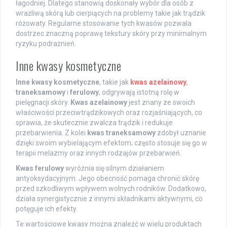
łagodniej. Dlatego stanowią doskonały wybór dla osób z
wrażliwą skórą lub cierpiących na problemy takie jak trądzik
różowaty. Regularne stosowanie tych kwasów pozwala
dostrzec znaczną poprawę tekstury skóry przy minimalnym
ryzyku podrażnień.
Inne kwasy kosmetyczne
Inne kwasy kosmetyczne
, takie jak
kwas azelainowy
,
traneksamowy
i
ferulowy
, odgrywają istotną rolę w
pielęgnacji skóry.
Kwas azelainowy
jest znany ze swoich
właściwości przeciwtrądzikowych oraz rozjaśniających, co
sprawia, że skutecznie zwalcza trądzik i redukuje
przebarwienia. Z kolei
kwas traneksamowy
zdobył uznanie
dzięki swoim wybielającym efektom; często stosuje się go w
terapii melazmy oraz innych rodzajów przebarwień.
Kwas ferulowy
wyróżnia się silnym działaniem
antyoksydacyjnym. Jego obecność pomaga chronić skórę
przed szkodliwym wpływem wolnych rodników. Dodatkowo,
działa synergistycznie z innymi składnikami aktywnymi, co
potęguje ich efekty.
Te wartościowe kwasy można znaleźć w wielu produktach