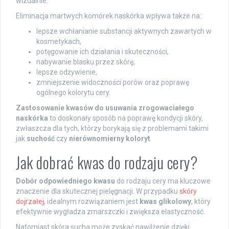
wizualnie.
Eliminacja martwych komórek naskórka wpływa także na:
lepsze wchłanianie substancji aktywnych zawartych w
kosmetykach,
potęgowanie ich działania i skuteczności,
nabywanie blasku przez skórę,
lepsze odżywienie,
zmniejszenie widoczności porów oraz poprawę
ogólnego kolorytu cery.
Zastosowanie kwasów do usuwania zrogowaciałego
naskórka
to doskonały sposób na poprawę kondycji skóry,
zwłaszcza dla tych, którzy borykają się z problemami takimi
jak
suchość
czy
nierównomierny koloryt
.
Jak dobrać kwas do rodzaju cery?
Dobór odpowiedniego kwasu
do rodzaju cery ma kluczowe
znaczenie dla skutecznej pielęgnacji. W przypadku
skóry
dojrzałej
, idealnym rozwiązaniem jest
kwas glikolowy
, który
efektywnie wygładza zmarszczki i zwiększa elastyczność.
Natomiast skóra sucha może zyskać nawilżenie dzięki