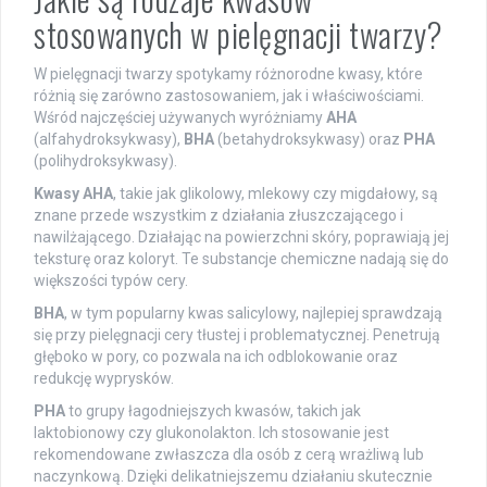
stosowanych w pielęgnacji twarzy?
W pielęgnacji twarzy spotykamy różnorodne kwasy, które
różnią się zarówno zastosowaniem, jak i właściwościami.
Wśród najczęściej używanych wyróżniamy
AHA
(alfahydroksykwasy),
BHA
(betahydroksykwasy) oraz
PHA
(polihydroksykwasy).
Kwasy AHA
, takie jak glikolowy, mlekowy czy migdałowy, są
znane przede wszystkim z działania złuszczającego i
nawilżającego. Działając na powierzchni skóry, poprawiają jej
teksturę oraz koloryt. Te substancje chemiczne nadają się do
większości typów cery.
BHA
, w tym popularny kwas salicylowy, najlepiej sprawdzają
się przy pielęgnacji cery tłustej i problematycznej. Penetrują
głęboko w pory, co pozwala na ich odblokowanie oraz
redukcję wyprysków.
PHA
to grupy łagodniejszych kwasów, takich jak
laktobionowy czy glukonolakton. Ich stosowanie jest
rekomendowane zwłaszcza dla osób z cerą wrażliwą lub
naczynkową. Dzięki delikatniejszemu działaniu skutecznie