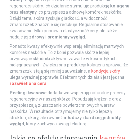
regeneracji skóry. Ich działanie stymuluje produkcję
kolagenu
oraz
elastyny
, co przyspiesza odnowę komórek naskórka.
Dzięki temu skóra zyskuje gładkość, a widoczność
zmarszczek znacznie się redukuje. Regularne stosowanie
kwasów nie tylko poprawia elastyczność cery, ale także
nadaje jej
zdrowy i promienny wygląd
.
Ponadto kwasy efektywnie wspierają eliminację martwych
komórek naskórka. To z kolei pozwala skórze lepiej
przyswajać składniki aktywne zawarte w kosmetykach
pielęgnacyjnych. Zwiększona produkcja kolagenu sprawia, że
zmarszczki stają się mniej zauważalne, a
kondycja skóry
ulega wyraźnej poprawie. Efektem tych działań jest
jędrna i
rozświetlona cera
.
Peelingi kwasowe
dodatkowo wspierają naturalne procesy
regeneracyjne w naszej skórze. Pobudzają krążenie oraz
przyspieszają złuszczanie powierzchniowych warstw
naskórka. W rezultacie otrzymujemy nie tylko lepszą
strukturę skóry, ale również
młodszy i bardziej jednolity
wygląd
, który zachwyca swoją teksturą.
Jakie są efekty stosowania
kwasów