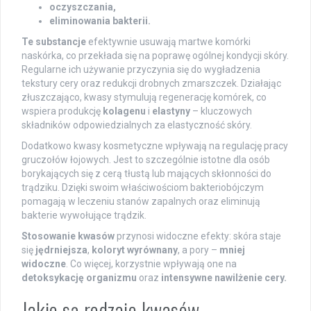
oczyszczania,
eliminowania bakterii.
Te substancje
efektywnie usuwają martwe komórki
naskórka, co przekłada się na poprawę ogólnej kondycji skóry.
Regularne ich używanie przyczynia się do wygładzenia
tekstury cery oraz redukcji drobnych zmarszczek. Działając
złuszczająco, kwasy stymulują regenerację komórek, co
wspiera produkcję
kolagenu
i
elastyny
– kluczowych
składników odpowiedzialnych za elastyczność skóry.
Dodatkowo kwasy kosmetyczne wpływają na regulację pracy
gruczołów łojowych. Jest to szczególnie istotne dla osób
borykających się z cerą tłustą lub mających skłonności do
trądziku. Dzięki swoim właściwościom bakteriobójczym
pomagają w leczeniu stanów zapalnych oraz eliminują
bakterie wywołujące trądzik.
Stosowanie kwasów
przynosi widoczne efekty: skóra staje
się
jędrniejsza
,
koloryt wyrównany
, a pory –
mniej
widoczne
. Co więcej, korzystnie wpływają one na
detoksykację organizmu
oraz
intensywne nawilżenie cery.
Jakie są rodzaje kwasów