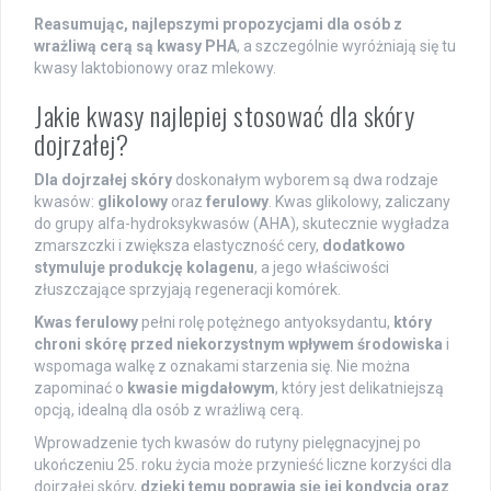
Reasumując, najlepszymi propozycjami dla osób z
wrażliwą cerą są kwasy PHA
, a szczególnie wyróżniają się tu
kwasy laktobionowy oraz mlekowy.
Jakie kwasy najlepiej stosować dla skóry
dojrzałej?
Dla dojrzałej skóry
doskonałym wyborem są dwa rodzaje
kwasów:
glikolowy
oraz
ferulowy
. Kwas glikolowy, zaliczany
do grupy alfa-hydroksykwasów (AHA), skutecznie wygładza
zmarszczki i zwiększa elastyczność cery,
dodatkowo
stymuluje produkcję kolagenu
, a jego właściwości
złuszczające sprzyjają regeneracji komórek.
Kwas ferulowy
pełni rolę potężnego antyoksydantu,
który
chroni skórę przed niekorzystnym wpływem środowiska
i
wspomaga walkę z oznakami starzenia się. Nie można
zapominać o
kwasie migdałowym
, który jest delikatniejszą
opcją, idealną dla osób z wrażliwą cerą.
Wprowadzenie tych kwasów do rutyny pielęgnacyjnej po
ukończeniu 25. roku życia może przynieść liczne korzyści dla
dojrzałej skóry,
dzięki temu poprawia się jej kondycja oraz