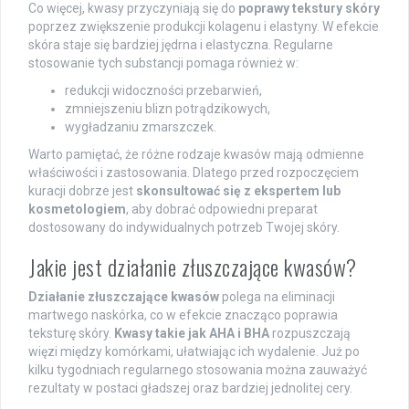
Co więcej, kwasy przyczyniają się do
poprawy tekstury skóry
poprzez zwiększenie produkcji kolagenu i elastyny. W efekcie
skóra staje się bardziej jędrna i elastyczna. Regularne
stosowanie tych substancji pomaga również w:
redukcji widoczności przebarwień,
zmniejszeniu blizn potrądzikowych,
wygładzaniu zmarszczek.
Warto pamiętać, że różne rodzaje kwasów mają odmienne
właściwości i zastosowania. Dlatego przed rozpoczęciem
kuracji dobrze jest
skonsultować się z ekspertem lub
kosmetologiem
, aby dobrać odpowiedni preparat
dostosowany do indywidualnych potrzeb Twojej skóry.
Jakie jest działanie złuszczające kwasów?
Działanie złuszczające kwasów
polega na eliminacji
martwego naskórka, co w efekcie znacząco poprawia
teksturę skóry.
Kwasy takie jak AHA i BHA
rozpuszczają
więzi między komórkami, ułatwiając ich wydalenie. Już po
kilku tygodniach regularnego stosowania można zauważyć
rezultaty w postaci gładszej oraz bardziej jednolitej cery.