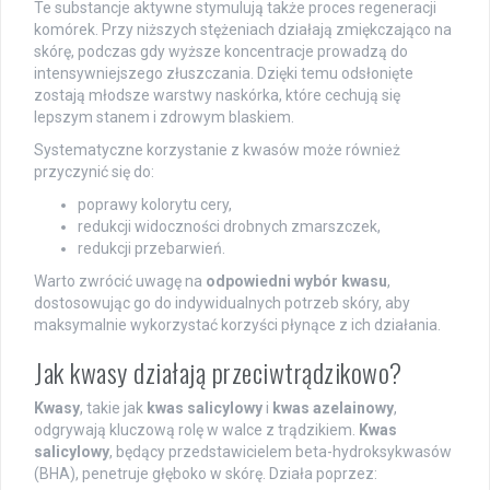
Te substancje aktywne stymulują także proces regeneracji
komórek. Przy niższych stężeniach działają zmiękczająco na
skórę, podczas gdy wyższe koncentracje prowadzą do
intensywniejszego złuszczania. Dzięki temu odsłonięte
zostają młodsze warstwy naskórka, które cechują się
lepszym stanem i zdrowym blaskiem.
Systematyczne korzystanie z kwasów może również
przyczynić się do:
poprawy kolorytu cery,
redukcji widoczności drobnych zmarszczek,
redukcji przebarwień.
Warto zwrócić uwagę na
odpowiedni wybór kwasu
,
dostosowując go do indywidualnych potrzeb skóry, aby
maksymalnie wykorzystać korzyści płynące z ich działania.
Jak kwasy działają przeciwtrądzikowo?
Kwasy
, takie jak
kwas salicylowy
i
kwas azelainowy
,
odgrywają kluczową rolę w walce z trądzikiem.
Kwas
salicylowy
, będący przedstawicielem beta-hydroksykwasów
(BHA), penetruje głęboko w skórę. Działa poprzez: