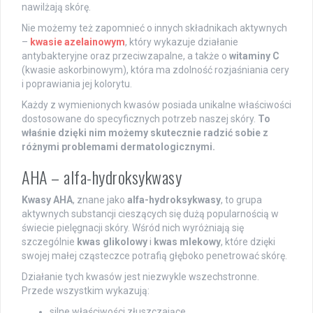
nawilżają skórę.
Nie możemy też zapomnieć o innych składnikach aktywnych
–
kwasie azelainowym
, który wykazuje działanie
antybakteryjne oraz przeciwzapalne, a także o
witaminy C
(kwasie askorbinowym), która ma zdolność rozjaśniania cery
i poprawiania jej kolorytu.
Każdy z wymienionych kwasów posiada unikalne właściwości
dostosowane do specyficznych potrzeb naszej skóry.
To
właśnie dzięki nim możemy skutecznie radzić sobie z
różnymi problemami dermatologicznymi.
AHA – alfa-hydroksykwasy
Kwasy AHA
, znane jako
alfa-hydroksykwasy
, to grupa
aktywnych substancji cieszących się dużą popularnością w
świecie pielęgnacji skóry. Wśród nich wyróżniają się
szczególnie
kwas glikolowy
i
kwas mlekowy
, które dzięki
swojej małej cząsteczce potrafią głęboko penetrować skórę.
Działanie tych kwasów jest niezwykle wszechstronne.
Przede wszystkim wykazują:
silne właściwości złuszczające,