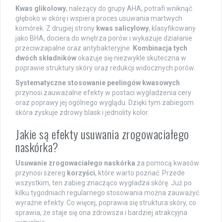
Kwas glikolowy
, należący do grupy AHA, potrafi wniknąć
głęboko w skórę i wspiera proces usuwania martwych
komórek. Z drugiej strony
kwas salicylowy
, klasyfikowany
jako BHA, dociera do wnętrza porów i wykazuje działanie
przeciwzapalne oraz antybakteryjne.
Kombinacja tych
dwóch składników
okazuje się niezwykle skuteczna w
poprawie struktury skóry oraz redukcji widocznych porów.
Systematyczne stosowanie peelingów kwasowych
przynosi zauważalne efekty w postaci wygładzenia cery
oraz poprawy jej ogólnego wyglądu. Dzięki tym zabiegom
skóra zyskuje zdrowy blask i jednolity kolor.
Jakie są efekty usuwania zrogowaciałego
naskórka?
Usuwanie zrogowaciałego naskórka
za pomocą kwasów
przynosi szereg
korzyści
, które warto poznać. Przede
wszystkim, ten zabieg znacząco wygładza skórę. Już po
kilku tygodniach regularnego stosowania można zauważyć
wyraźne efekty. Co więcej, poprawia się struktura skóry, co
sprawia, że staje się ona zdrowsza i bardziej atrakcyjna