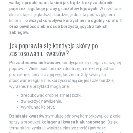
walkę z problemami takimi jak trądzik czy zaskórniki
poprzez regulację pracy gruczołów łojowych.
W rezultacie
skóra staje się gładsza i bardziej jednolita pod względem
koloru.
To wszystko wpływa korzystnie na ogólny komfort
oraz pewność siebie osób korzystających z takich
zabiegów.
Jak poprawia się kondycja skóry po
zastosowaniu kwasów?
Po zastosowaniu kwasów
, kondycja skóry ulega znaczącej
poprawie. Wiele osób od razu dostrzega efekt w postaci
promiennej cery oraz jej wygładzenia. Gdy kwasy są
stosowane regularnie, korzyści stają się jeszcze bardziej
wyraźne; na przykład mogą one:
zredukować drobne zmarszczki,
zwiększyć nawilżenie,
wyrównać koloryt.
Działanie kwasów
stymuluje odnowę komórkową, co z kolei
sprzyja produkcji
kolagenu
i
kwasu hialuronowego
. Dzięki
temu skóra zyskuje większą elastyczność i jędrność.