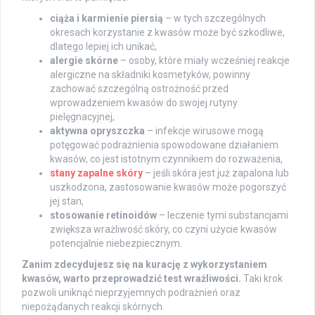
ciąża i karmienie piersią
– w tych szczególnych
okresach korzystanie z kwasów może być szkodliwe,
dlatego lepiej ich unikać,
alergie skórne
– osoby, które miały wcześniej reakcje
alergiczne na składniki kosmetyków, powinny
zachować szczególną ostrożność przed
wprowadzeniem kwasów do swojej rutyny
pielęgnacyjnej,
aktywna opryszczka
– infekcje wirusowe mogą
potęgować podrażnienia spowodowane działaniem
kwasów, co jest istotnym czynnikiem do rozważenia,
stany zapalne skóry
– jeśli skóra jest już zapalona lub
uszkodzona, zastosowanie kwasów może pogorszyć
jej stan,
stosowanie retinoidów
– leczenie tymi substancjami
zwiększa wrażliwość skóry, co czyni użycie kwasów
potencjalnie niebezpiecznym.
Zanim zdecydujesz się na kurację z wykorzystaniem
kwasów, warto przeprowadzić test wrażliwości.
Taki krok
pozwoli uniknąć nieprzyjemnych podrażnień oraz
niepożądanych reakcji skórnych.