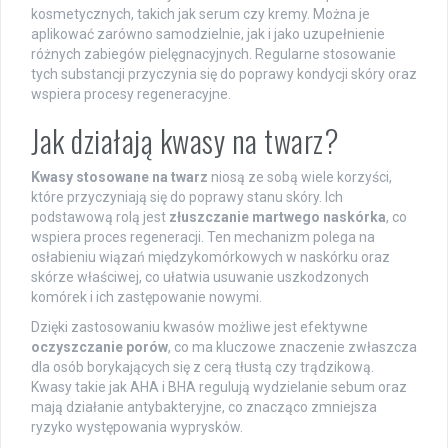
kosmetycznych, takich jak serum czy kremy. Można je
aplikować zarówno samodzielnie, jak i jako uzupełnienie
różnych zabiegów pielęgnacyjnych. Regularne stosowanie
tych substancji przyczynia się do poprawy kondycji skóry oraz
wspiera procesy regeneracyjne.
Jak działają kwasy na twarz?
Kwasy stosowane na twarz
niosą ze sobą wiele korzyści,
które przyczyniają się do poprawy stanu skóry. Ich
podstawową rolą jest
złuszczanie martwego naskórka
, co
wspiera proces regeneracji. Ten mechanizm polega na
osłabieniu wiązań międzykomórkowych w naskórku oraz
skórze właściwej, co ułatwia usuwanie uszkodzonych
komórek i ich zastępowanie nowymi.
Dzięki zastosowaniu kwasów możliwe jest efektywne
oczyszczanie porów
, co ma kluczowe znaczenie zwłaszcza
dla osób borykających się z cerą tłustą czy trądzikową.
Kwasy takie jak AHA i BHA regulują wydzielanie sebum oraz
mają działanie antybakteryjne, co znacząco zmniejsza
ryzyko występowania wyprysków.