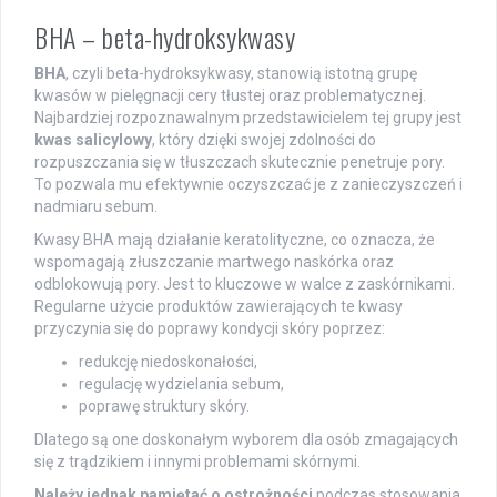
BHA – beta-hydroksykwasy
BHA
, czyli beta-hydroksykwasy, stanowią istotną grupę
kwasów w pielęgnacji cery tłustej oraz problematycznej.
Najbardziej rozpoznawalnym przedstawicielem tej grupy jest
kwas salicylowy
, który dzięki swojej zdolności do
rozpuszczania się w tłuszczach skutecznie penetruje pory.
To pozwala mu efektywnie oczyszczać je z zanieczyszczeń i
nadmiaru sebum.
Kwasy BHA mają działanie keratolityczne, co oznacza, że
wspomagają złuszczanie martwego naskórka oraz
odblokowują pory. Jest to kluczowe w walce z zaskórnikami.
Regularne użycie produktów zawierających te kwasy
przyczynia się do poprawy kondycji skóry poprzez:
redukcję niedoskonałości,
regulację wydzielania sebum,
poprawę struktury skóry.
Dlatego są one doskonałym wyborem dla osób zmagających
się z trądzikiem i innymi problemami skórnymi.
Należy jednak pamiętać o ostrożności
podczas stosowania