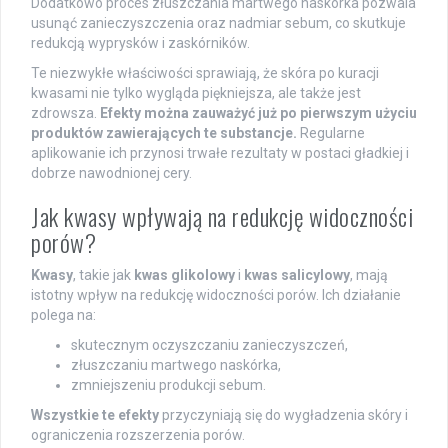
Dodatkowo proces złuszczania martwego naskórka pozwala
usunąć zanieczyszczenia oraz nadmiar sebum, co skutkuje
redukcją wyprysków i zaskórników.
Te niezwykłe właściwości sprawiają, że skóra po kuracji
kwasami nie tylko wygląda piękniejsza, ale także jest
zdrowsza.
Efekty można zauważyć już po pierwszym użyciu
produktów zawierających te substancje.
Regularne
aplikowanie ich przynosi trwałe rezultaty w postaci gładkiej i
dobrze nawodnionej cery.
Jak kwasy wpływają na redukcję widoczności
porów?
Kwasy
, takie jak
kwas glikolowy
i
kwas salicylowy
, mają
istotny wpływ na redukcję widoczności porów. Ich działanie
polega na:
skutecznym oczyszczaniu zanieczyszczeń,
złuszczaniu martwego naskórka,
zmniejszeniu produkcji sebum.
Wszystkie te efekty
przyczyniają się do wygładzenia skóry i
ograniczenia rozszerzenia porów.