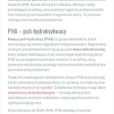
kwasów BHA. Każda skóra jest unikalna, dlatego osoby
posiadające wrażliwą cerę powinny najpierw przeprowadzić
test tolerancji na niewielkim fragmencie skóry. To pomoże
uniknąć ewentualnych podrażnień.
PHA – poli-hydroksykwasy
Kwasy poli-hydroksy (PHA)
to grupa składników, które
wyróżniają się swoimi łagodnymi właściwościami. Najbardziej
znanym przedstawicielem tej grupy jest
kwas laktobionowy
,
który działa nawilżająco oraz wspomaga regenerację skóry.
PHA są szczególnie polecane osobom z wrażliwą cerą,
ponieważ skutecznie usuwają martwe komórki naskórka bez
powodowania podrażnień.
Dzięki ich nawilżającym działaniom, kwasy PHA przyczyniają
się do naturalnej hydratacji skóry, co sprawia, że staje się ona
bardziej elastyczna i gładka. Dodatkowo te kwasy mają także
właściwości antyoksydacyjne
– chronią skórę przed
szkodliwymi wolnymi rodnikami i wpływają korzystnie na
ogólną kondycję cery.
W porównaniu do AHA i BHA, PHA działają znacznie