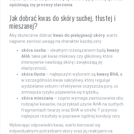
opóźniają się procesy starzenia
.
Jak dobrać kwas do skóry suchej, tłustej i
mieszanej?
Aby skutecznie dobrać
kwas do pielęgnacji skóry
, warto
najpierw zwrócić uwagę na charakter każdej cery:
skóra sucha
– idealnym rozwiązaniem będą
kwasy
AHA
, takie jak kwas mlekowy czy glikolowy, które
intensywnie nawilżają skórę i zwiększają jej
elastyczność,
skóra tłusta
– najlepszym wyborem są
kwasy BHA
, a
w szczególności kwas salicylowy, który reguluje
wydzielanie sebum i efektywnie oczyszcza pory, co
zmniejsza ryzyko pojawienia się trądziku,
skóra mieszana
– często wymaga zastosowania obu
rodzajów kwasów, na przykład użycie AHA na suchych
fragmentach twarzy oraz BHA w strefie T przynosi
najlepsze rezultaty w poprawie ogólnej kondycji cery.
Wybierając odpowiedni kwas, warto kierować się
indywidualnymi potrzebami skóry oraz jej reakcjami na