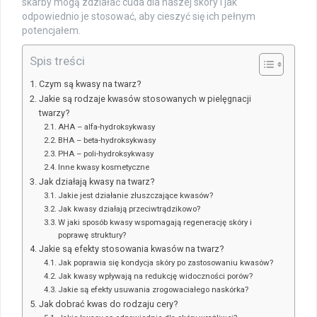
skarby mogą zdziałać cuda dla naszej skóry i jak
odpowiednio je stosować, aby cieszyć się ich pełnym
potencjałem.
Spis treści
Czym są kwasy na twarz?
Jakie są rodzaje kwasów stosowanych w pielęgnacji
twarzy?
AHA – alfa-hydroksykwasy
BHA – beta-hydroksykwasy
PHA – poli-hydroksykwasy
Inne kwasy kosmetyczne
Jak działają kwasy na twarz?
Jakie jest działanie złuszczające kwasów?
Jak kwasy działają przeciwtrądzikowo?
W jaki sposób kwasy wspomagają regenerację skóry i
poprawę struktury?
Jakie są efekty stosowania kwasów na twarz?
Jak poprawia się kondycja skóry po zastosowaniu kwasów?
Jak kwasy wpływają na redukcję widoczności porów?
Jakie są efekty usuwania zrogowaciałego naskórka?
Jak dobrać kwas do rodzaju cery?