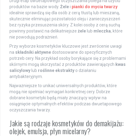
Drugi etap dwuetapowego oczyszczania polega na użyciu
produktów na bazie wody.
Żele
i
pianki do mycia twarzy
idealnie sprawdzą się dla osób z cerą tłustą lub mieszaną,
skutecznie eliminując pozostałości oleju i zanieczyszczeń
bez ryzyka przesuszenia skóry. Z kolei osoby z cerą suchą
powinny postawić na delikatniejsze
żele
lub
mleczka
, które
nie powodują podrażnień.
Przy wyborze kosmetyków kluczowe jest zwrócenie uwagi
na
składniki aktywne
dostosowane do specyficznych
potrzeb cery. Na przykład osoby borykające się z problemami
skórnymi mogą skorzystać z produktów zawierających
kwas
salicylowy
lub
roślinne ekstrakty
o działaniu
antybakteryjnym.
Najważniejsze to unikać uniwersalnych produktów, które
mogą nie spełniać wymagań konkretnej cery. Dobrze
dobrane kosmetyki będą miały znaczący wpływ na
osiągnięcie optymalnych efektów podczas dwuetapowego
oczyszczania twarzy.
Jakie są rodzaje kosmetyków do demakijażu:
olejek, emulsja, płyn micelarny?