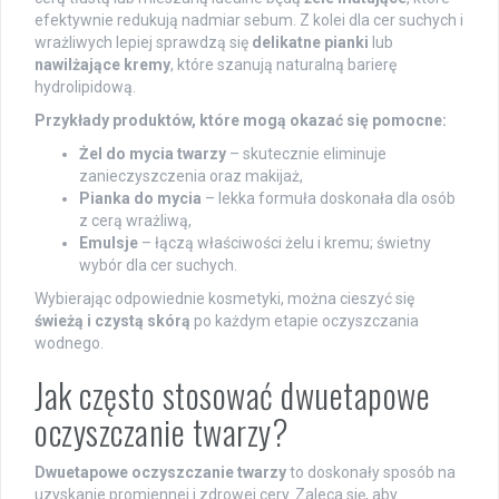
efektywnie redukują nadmiar sebum. Z kolei dla cer suchych i
wrażliwych lepiej sprawdzą się
delikatne pianki
lub
nawilżające kremy
, które szanują naturalną barierę
hydrolipidową.
Przykłady produktów, które mogą okazać się pomocne:
Żel do mycia twarzy
– skutecznie eliminuje
zanieczyszczenia oraz makijaż,
Pianka do mycia
– lekka formuła doskonała dla osób
z cerą wrażliwą,
Emulsje
– łączą właściwości żelu i kremu; świetny
wybór dla cer suchych.
Wybierając odpowiednie kosmetyki, można cieszyć się
świeżą i czystą skórą
po każdym etapie oczyszczania
wodnego.
Jak często stosować dwuetapowe
oczyszczanie twarzy?
Dwuetapowe oczyszczanie twarzy
to doskonały sposób na
uzyskanie promiennej i zdrowej cery. Zaleca się, aby