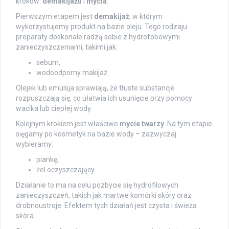
kroków:
demakijażu
i
mycia
.
Pierwszym etapem jest
demakijaż
, w którym
wykorzystujemy produkt na bazie oleju. Tego rodzaju
preparaty doskonale radzą sobie z hydrofobowymi
zanieczyszczeniami, takimi jak:
sebum,
wodoodporny makijaż.
Olejek lub emulsja sprawiają, że tłuste substancje
rozpuszczają się, co ułatwia ich usunięcie przy pomocy
wacika lub ciepłej wody.
Kolejnym krokiem jest właściwe
mycie twarzy
. Na tym etapie
sięgamy po kosmetyk na bazie wody – zazwyczaj
wybieramy:
piankę,
żel oczyszczający.
Działanie to ma na celu pozbycie się hydrofilowych
zanieczyszczeń, takich jak martwe komórki skóry oraz
drobnoustroje. Efektem tych działań jest czysta i świeża
skóra.