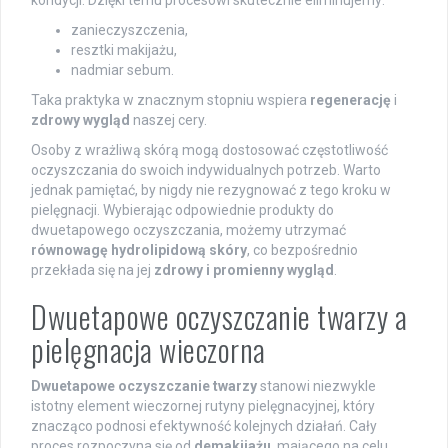
zanieczyszczenia,
resztki makijażu,
nadmiar sebum.
Taka praktyka w znacznym stopniu wspiera
regenerację
i
zdrowy wygląd
naszej cery.
Osoby z wrażliwą skórą mogą dostosować częstotliwość
oczyszczania do swoich indywidualnych potrzeb. Warto
jednak pamiętać, by nigdy nie rezygnować z tego kroku w
pielęgnacji. Wybierając odpowiednie produkty do
dwuetapowego oczyszczania, możemy utrzymać
równowagę hydrolipidową skóry
, co bezpośrednio
przekłada się na jej
zdrowy i promienny wygląd
.
Dwuetapowe oczyszczanie twarzy a
pielęgnacja wieczorna
Dwuetapowe oczyszczanie twarzy
stanowi niezwykle
istotny element wieczornej rutyny pielęgnacyjnej, który
znacząco podnosi efektywność kolejnych działań. Cały
proces rozpoczyna się od
demakijażu
, mającego na celu