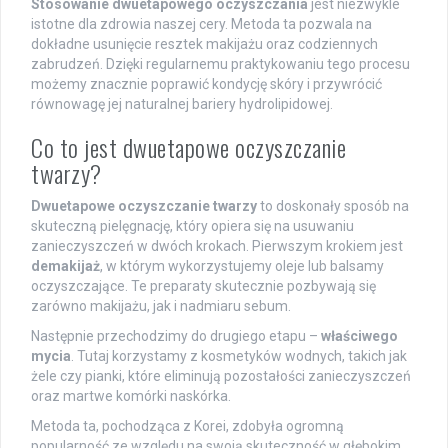
Stosowanie dwuetapowego oczyszczania
jest niezwykle
istotne dla zdrowia naszej cery. Metoda ta pozwala na
dokładne usunięcie resztek makijażu oraz codziennych
zabrudzeń. Dzięki regularnemu praktykowaniu tego procesu
możemy znacznie poprawić kondycję skóry i przywrócić
równowagę jej naturalnej bariery hydrolipidowej.
Co to jest dwuetapowe oczyszczanie
twarzy?
Dwuetapowe oczyszczanie twarzy
to doskonały sposób na
skuteczną pielęgnację, który opiera się na usuwaniu
zanieczyszczeń w dwóch krokach. Pierwszym krokiem jest
demakijaż
, w którym wykorzystujemy oleje lub balsamy
oczyszczające. Te preparaty skutecznie pozbywają się
zarówno makijażu, jak i nadmiaru sebum.
Następnie przechodzimy do drugiego etapu –
właściwego
mycia
. Tutaj korzystamy z kosmetyków wodnych, takich jak
żele czy pianki, które eliminują pozostałości zanieczyszczeń
oraz martwe komórki naskórka.
Metoda ta, pochodząca z Korei, zdobyła ogromną
popularność ze względu na swoją skuteczność w głębokim