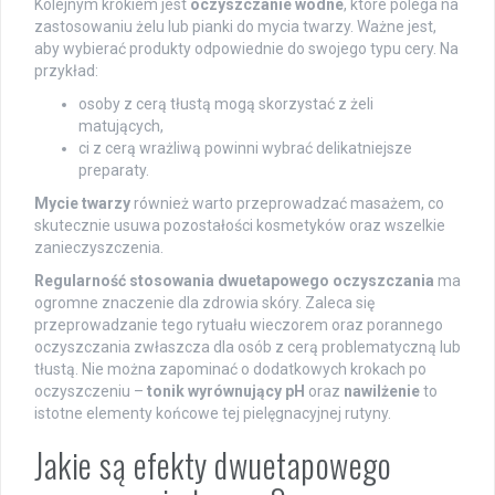
Kolejnym krokiem jest
oczyszczanie wodne
, które polega na
zastosowaniu żelu lub pianki do mycia twarzy. Ważne jest,
aby wybierać produkty odpowiednie do swojego typu cery. Na
przykład:
osoby z cerą tłustą mogą skorzystać z żeli
matujących,
ci z cerą wrażliwą powinni wybrać delikatniejsze
preparaty.
Mycie twarzy
również warto przeprowadzać masażem, co
skutecznie usuwa pozostałości kosmetyków oraz wszelkie
zanieczyszczenia.
Regularność stosowania dwuetapowego oczyszczania
ma
ogromne znaczenie dla zdrowia skóry. Zaleca się
przeprowadzanie tego rytuału wieczorem oraz porannego
oczyszczania zwłaszcza dla osób z cerą problematyczną lub
tłustą. Nie można zapominać o dodatkowych krokach po
oczyszczeniu –
tonik wyrównujący pH
oraz
nawilżenie
to
istotne elementy końcowe tej pielęgnacyjnej rutyny.
Jakie są efekty dwuetapowego