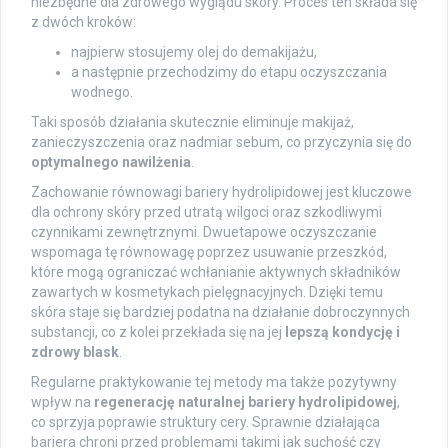
niezbędne dla zdrowego wyglądu skóry. Proces ten składa się
z dwóch kroków:
najpierw stosujemy olej do demakijażu,
a następnie przechodzimy do etapu oczyszczania
wodnego.
Taki sposób działania skutecznie eliminuje makijaż,
zanieczyszczenia oraz nadmiar sebum, co przyczynia się do
optymalnego nawilżenia
.
Zachowanie równowagi bariery hydrolipidowej jest kluczowe
dla ochrony skóry przed utratą wilgoci oraz szkodliwymi
czynnikami zewnętrznymi. Dwuetapowe oczyszczanie
wspomaga tę równowagę poprzez usuwanie przeszkód,
które mogą ograniczać wchłanianie aktywnych składników
zawartych w kosmetykach pielęgnacyjnych. Dzięki temu
skóra staje się bardziej podatna na działanie dobroczynnych
substancji, co z kolei przekłada się na jej
lepszą kondycję i
zdrowy blask
.
Regularne praktykowanie tej metody ma także pozytywny
wpływ na
regenerację naturalnej bariery hydrolipidowej
,
co sprzyja poprawie struktury cery. Sprawnie działająca
bariera chroni przed problemami takimi jak suchość czy