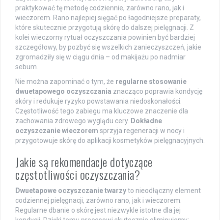
praktykować tę metodę codziennie, zarówno rano, jak i
wieczorem. Rano najlepiej sięgać po łagodniejsze preparaty,
które skutecznie przygotują skórę do dalszej pielęgnacji. Z
kolei wieczorny rytuał oczyszczania powinien być bardziej
szczegółowy, by pozbyć się wszelkich zanieczyszczeń, jakie
zgromadziły się w ciągu dnia – od makijażu po nadmiar
sebum.
Nie można zapominać o tym, że
regularne stosowanie
dwuetapowego oczyszczania
znacząco poprawia kondycję
skóry i redukuje ryzyko powstawania niedoskonałości.
Częstotliwość tego zabiegu ma kluczowe znaczenie dla
zachowania zdrowego wyglądu cery.
Dokładne
oczyszczanie wieczorem
sprzyja regeneracji w nocy i
przygotowuje skórę do aplikacji kosmetyków pielęgnacyjnych.
Jakie są rekomendacje dotyczące
częstotliwości oczyszczania?
Dwuetapowe oczyszczanie twarzy
to nieodłączny element
codziennej pielęgnacji, zarówno rano, jak i wieczorem.
Regularne dbanie o skórę jest niezwykle istotne dla jej
kondycji. Dzięki temu procesowi skutecznie eliminujemy: