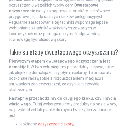
oczyszczaniu wszelkich typów cery.
Dwuetapowe
oczyszczanie
nie tylko poprawia stan skóry, ale również
przygotowuje ją do dalszych kroków pielęgnacyjnych.
Regularne zastosowanie tej techniki wspomaga lepsze
wchłanianie składników aktywnych zawartych w
kosmetykach oraz pomaga utrzymać odpowiednią
równowagę hydrolipidową skóry.
Jakie są etapy dwuetapowego oczyszczania?
Pierwszym etapem dwuetapowego oczyszczania jest
demakijaż.
W tym celu sięgamy po produkty olejowe, takie
jak olejek do demakijażu czy płyn micelarny. Te preparaty
doskonale radzą sobie z rozpuszczaniem makijażu i
usuwaniem zanieczyszczeń, co czyni je niezwykle
skutecznymi.
Następnie przechodzimy do drugiego kroku, czyli mycia
właściwego.
Tutaj wykorzystujemy produkty na bazie wody,
na przykład żel lub piankę do mycia twarzy. Ich zadaniem
jest:
dokładne
oczyszczenie skóry
,