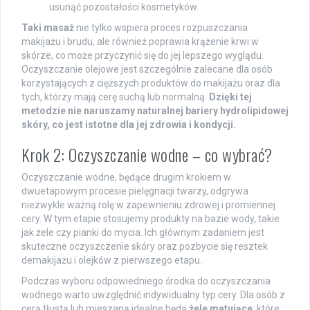
usunąć pozostałości kosmetyków.
Taki masaż
nie tylko wspiera proces rozpuszczania
makijażu i brudu, ale również poprawia krążenie krwi w
skórze, co może przyczynić się do jej lepszego wyglądu.
Oczyszczanie olejowe jest szczególnie zalecane dla osób
korzystających z cięższych produktów do makijażu oraz dla
tych, którzy mają cerę suchą lub normalną.
Dzięki tej
metodzie nie naruszamy naturalnej bariery hydrolipidowej
skóry, co jest istotne dla jej zdrowia i kondycji.
Krok 2: Oczyszczanie wodne – co wybrać?
Oczyszczanie wodne, będące drugim krokiem w
dwuetapowym procesie pielęgnacji twarzy, odgrywa
niezwykle ważną rolę w zapewnieniu zdrowej i promiennej
cery. W tym etapie stosujemy produkty na bazie wody, takie
jak żele czy pianki do mycia. Ich głównym zadaniem jest
skuteczne oczyszczenie skóry oraz pozbycie się resztek
demakijażu i olejków z pierwszego etapu.
Podczas wyboru odpowiedniego środka do oczyszczania
wodnego warto uwzględnić indywidualny typ cery. Dla osób z
cerą tłustą lub mieszaną idealne będą
żele matujące
, które