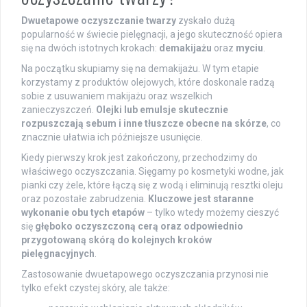
Dwuetapowe oczyszczanie twarzy
zyskało dużą
popularność w świecie pielęgnacji, a jego skuteczność opiera
się na dwóch istotnych krokach:
demakijażu
oraz
myciu
.
Na początku skupiamy się na demakijażu. W tym etapie
korzystamy z produktów olejowych, które doskonale radzą
sobie z usuwaniem makijażu oraz wszelkich
zanieczyszczeń.
Olejki lub emulsje skutecznie
rozpuszczają sebum i inne tłuszcze obecne na skórze
, co
znacznie ułatwia ich późniejsze usunięcie.
Kiedy pierwszy krok jest zakończony, przechodzimy do
właściwego oczyszczania. Sięgamy po kosmetyki wodne, jak
pianki czy żele, które łączą się z wodą i eliminują resztki oleju
oraz pozostałe zabrudzenia.
Kluczowe jest staranne
wykonanie obu tych etapów
– tylko wtedy możemy cieszyć
się
głęboko oczyszczoną cerą oraz odpowiednio
przygotowaną skórą do kolejnych kroków
pielęgnacyjnych
.
Zastosowanie dwuetapowego oczyszczania przynosi nie
tylko efekt czystej skóry, ale także: