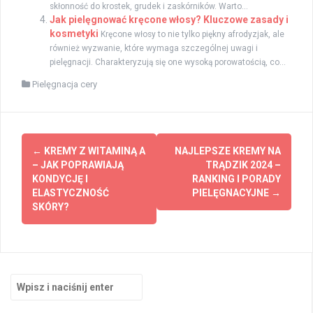
skłonność do krostek, grudek i zaskórników. Warto...
Jak pielęgnować kręcone włosy? Kluczowe zasady i
kosmetyki
Kręcone włosy to nie tylko piękny afrodyzjak, ale
również wyzwanie, które wymaga szczególnej uwagi i
pielęgnacji. Charakteryzują się one wysoką porowatością, co...
Pielęgnacja cery
Zobacz
←
KREMY Z WITAMINĄ A
NAJLEPSZE KREMY NA
wpisy
– JAK POPRAWIAJĄ
TRĄDZIK 2024 –
KONDYCJĘ I
RANKING I PORADY
ELASTYCZNOŚĆ
PIELĘGNACYJNE
→
SKÓRY?
Szukaj: