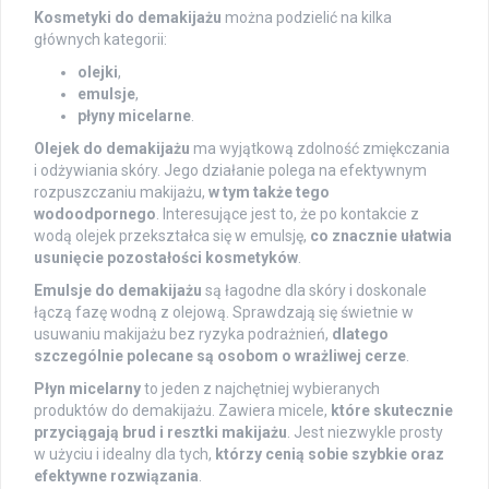
Kosmetyki do demakijażu
można podzielić na kilka
głównych kategorii:
olejki
,
emulsje
,
płyny micelarne
.
Olejek do demakijażu
ma wyjątkową zdolność zmiękczania
i odżywiania skóry. Jego działanie polega na efektywnym
rozpuszczaniu makijażu,
w tym także tego
wodoodpornego
. Interesujące jest to, że po kontakcie z
wodą olejek przekształca się w emulsję,
co znacznie ułatwia
usunięcie pozostałości kosmetyków
.
Emulsje do demakijażu
są łagodne dla skóry i doskonale
łączą fazę wodną z olejową. Sprawdzają się świetnie w
usuwaniu makijażu bez ryzyka podrażnień,
dlatego
szczególnie polecane są osobom o wrażliwej cerze
.
Płyn micelarny
to jeden z najchętniej wybieranych
produktów do demakijażu. Zawiera micele,
które skutecznie
przyciągają brud i resztki makijażu
. Jest niezwykle prosty
w użyciu i idealny dla tych,
którzy cenią sobie szybkie oraz
efektywne rozwiązania
.