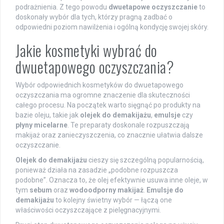
podrażnienia. Z tego powodu
dwuetapowe oczyszczanie
to
doskonały wybór dla tych, którzy pragną zadbać o
odpowiedni poziom nawilżenia i ogólną kondycję swojej skóry.
Jakie kosmetyki wybrać do
dwuetapowego oczyszczania?
Wybór odpowiednich kosmetyków do dwuetapowego
oczyszczania ma ogromne znaczenie dla skuteczności
całego procesu. Na początek warto sięgnąć po produkty na
bazie oleju, takie jak
olejek do demakijażu
,
emulsje
czy
płyny micelarne
. Te preparaty doskonale rozpuszczają
makijaż oraz zanieczyszczenia, co znacznie ułatwia dalsze
oczyszczanie.
Olejek do demakijażu
cieszy się szczególną popularnością,
ponieważ działa na zasadzie „podobne rozpuszcza
podobne”. Oznacza to, że olej efektywnie usuwa inne oleje, w
tym
sebum
oraz
wodoodporny makijaż
.
Emulsje do
demakijażu
to kolejny świetny wybór — łączą one
właściwości oczyszczające z pielęgnacyjnymi.