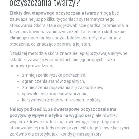
oczyszczania twarzy?
Efekty dwuetapowego oczyszczania twarzy
mogą być
zauważalne już po kilku tygodniach systematycznego
stosowania. Skóra staje się jedwabiście gładka, promienna, a
także pozbawiona zanieczyszczeń. Ta technika skutecznie
eliminuje nadmiar łoju, pozostałości kosmetyków i brud z
otoczenia, co znacząco poprawia jej stan.
Dzięki tej metodzie skóra znacznie lepiej przyswaja aktywne
składniki zawarte w produktach pielęgnacyjnych. Taka
poprawa prowadzi do:
zmniejszenia ryzyka podrażnień,
ograniczenia stanów zapalnych,
zmniejszenia pojawiania się zaskórników,
spowolnienia procesów starzenia,
korzystnych zmian w mikrobiomie skóry.
Należy podkreślić, że dwuetapowe oczyszczanie ma
pozytywny wpływ nie tylko na wygląd cery,
ale również
wspiera zdrowie i naturalną równowagę skóry. Regularne
stosowanie tej metody może przynieść długofalowe korzyści
zarówno dla estetyki, jak i kondycji naszej skóry.