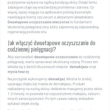
pozytywnie wpływa na ogólną kondycję skóry. Dzięki temu
zabiegowi staje się ona bardziej promienna i zdrowa. Co
więcej, lepiej reaguje na aplikowane później kosmetyki:
nawilżające kremy czy serum z aktywnymi składnikami.
Dwuetapowe oczyszczanie wieczorne
to fundament
skutecznej pielęgnacji cery, który zapewnia jej odpowiednią
regenerację podczas snu.
Jak włączyć dwuetapowe oczyszczanie do
codziennej pielęgnacji?
Aby wprowadzić
dwuetapowe oczyszczanie
do codziennej
pielęgnacji, warto opracować skuteczną rutynę. Proces ten
składa się z dwóch kluczowych etapów:
demakijażu
oraz
mycia twarzy
.
Na początek wykonujemy
demakijaż
. Można to zrobić,
używając olejku lub masła do demakijażu. Produkt
nakładamy na suchą skórę i delikatnie masujemy przez około
1-2 minuty, co pozwala na rozpuszczenie makijażu, sebum i
innych zanieczyszczeń. Po tym czasie należy dokładnie
spłukać olejek wodą.