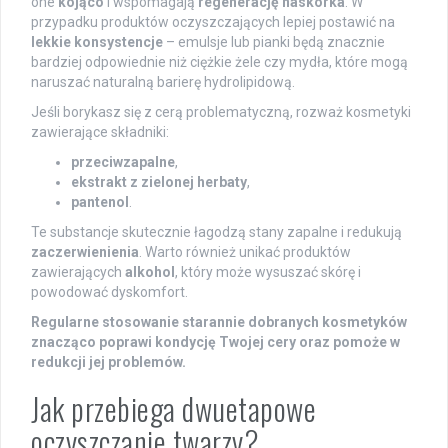
one
kojąco
i wspomagają
regenerację naskórka
. W
przypadku produktów oczyszczających lepiej postawić na
lekkie konsystencje
– emulsje lub pianki będą znacznie
bardziej odpowiednie niż ciężkie żele czy mydła, które mogą
naruszać naturalną barierę hydrolipidową.
Jeśli borykasz się z cerą problematyczną, rozważ kosmetyki
zawierające składniki:
przeciwzapalne
,
ekstrakt z zielonej herbaty
,
pantenol
.
Te substancje skutecznie łagodzą stany zapalne i redukują
zaczerwienienia
. Warto również unikać produktów
zawierających
alkohol
, który może wysuszać skórę i
powodować dyskomfort.
Regularne stosowanie starannie dobranych kosmetyków
znacząco poprawi kondycję Twojej cery oraz pomoże w
redukcji jej problemów.
Jak przebiega dwuetapowe
oczyszczanie twarzy?