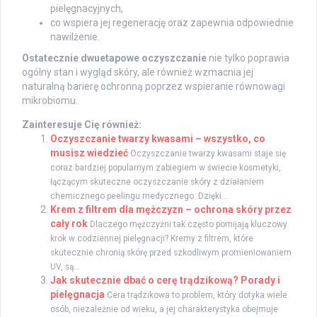
pielęgnacyjnych,
co wspiera jej regenerację oraz zapewnia odpowiednie
nawilżenie.
Ostatecznie dwuetapowe oczyszczanie
nie tylko poprawia
ogólny stan i wygląd skóry, ale również wzmacnia jej
naturalną barierę ochronną poprzez wspieranie równowagi
mikrobiomu.
Zainteresuje Cię również:
Oczyszczanie twarzy kwasami – wszystko, co
musisz wiedzieć
Oczyszczanie twarzy kwasami staje się
coraz bardziej popularnym zabiegiem w świecie kosmetyki,
łączącym skuteczne oczyszczanie skóry z działaniem
chemicznego peelingu medycznego. Dzięki...
Krem z filtrem dla mężczyzn – ochrona skóry przez
cały rok
Dlaczego mężczyźni tak często pomijają kluczowy
krok w codziennej pielęgnacji? Kremy z filtrem, które
skutecznie chronią skórę przed szkodliwym promieniowaniem
UV, są...
Jak skutecznie dbać o cerę trądzikową? Porady i
pielęgnacja
Cera trądzikowa to problem, który dotyka wiele
osób, niezależnie od wieku, a jej charakterystyka obejmuje