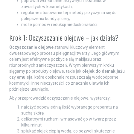
poprawia wchłanianie aktywnych składników
zawartych w kosmetykach,
regularne stosowanie tej metody przyczynia się do
polepszenia kondycji cery,
może pomóc w redukcji niedoskonałości.
Krok 1: Oczyszczanie olejowe – jak działa?
Oczyszczanie olejowe
stanowi kluczowy element
dwuetapowego procesu pielęgnacji twarzy. Jego głównym
celem jest efektywne pozbycie się makijażu oraz
różnorodnych zanieczyszczeń. W tym pierwszym kroku
sięgamy po produkty olejowe, takie jak
olejek do demakijażu
czy
emulsja
, które doskonale rozpuszczają wodoodporne
kosmetyki i inne nieczystości, co znacznie ułatwia ich
późniejsze usunięcie.
Aby przeprowadzić oczyszczanie olejowe, wystarczy:
nałożyć odpowiednią ilość wybranego preparatu na
suchą skórę,
delikatnymi ruchami wmasować go w twarz przez
kilka minut,
spłukać olejek ciepłą wodą, co pozwoli skutecznie