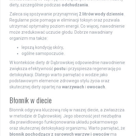
diety, szczególnie podczas
odchudzania
.
Zaleca się spożywanie przynajmniej
2 litrów wody dziennie
.
Regularne picie pomaga w eliminacji toksyn oraz pozwala
utrzymać optymalny poziom energii. Co więcej, nawodnienie
może zredukować uczucie głodu. Dobrze nawadniany
organizm ma także:
lepszą kondycję skóry,
ogólne samopoczucie.
W kontekście diety dr Dąbrowskiej odpowiednie nawodnienie
zwiększa efektywność
postu
i przyspiesza regenerację po
detoksykacji. Dlatego warto pamiętać o wodzie jako
podstawowym elemencie zdrowego stylu życia oraz
skutecznej diety opartej na
warzywach
i
owocach
.
Błonnik w diecie
Błonnik odgrywa kluczową rolę w naszej diecie, a zwłaszcza
w metodzie dr Dąbrowskiej. Jego obecność jest niezbędna
dla prawidłowego funkcjonowania układu pokarmowego
oraz skutecznej detoksykacji organizmu. Warto pamiętać, że
błonnik pochodzący z surowych warzyw i owoców
ma