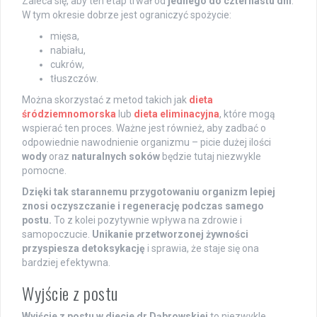
Zaleca się, aby ten etap trwał od
jednego do czternastu dni
.
W tym okresie dobrze jest ograniczyć spożycie:
mięsa,
nabiału,
cukrów,
tłuszczów.
Można skorzystać z metod takich jak
dieta
śródziemnomorska
lub
dieta eliminacyjna
, które mogą
wspierać ten proces. Ważne jest również, aby zadbać o
odpowiednie nawodnienie organizmu – picie dużej ilości
wody
oraz
naturalnych soków
będzie tutaj niezwykle
pomocne.
Dzięki tak starannemu przygotowaniu organizm lepiej
znosi oczyszczanie i regenerację podczas samego
postu.
To z kolei pozytywnie wpływa na zdrowie i
samopoczucie.
Unikanie przetworzonej żywności
przyspiesza detoksykację
i sprawia, że staje się ona
bardziej efektywna.
Wyjście z postu
Wyjście z postu w diecie dr Dąbrowskiej
to niezwykle