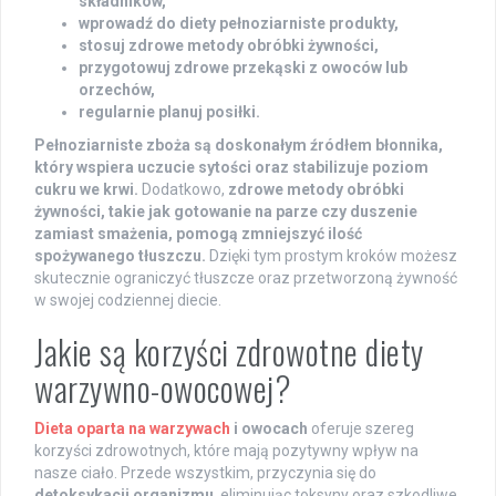
składników,
wprowadź do diety pełnoziarniste produkty,
stosuj zdrowe metody obróbki żywności,
przygotowuj zdrowe przekąski z owoców lub
orzechów,
regularnie planuj posiłki.
Pełnoziarniste zboża są doskonałym źródłem błonnika,
który wspiera uczucie sytości oraz stabilizuje poziom
cukru we krwi.
Dodatkowo,
zdrowe metody obróbki
żywności, takie jak gotowanie na parze czy duszenie
zamiast smażenia, pomogą zmniejszyć ilość
spożywanego tłuszczu.
Dzięki tym prostym kroków możesz
skutecznie ograniczyć tłuszcze oraz przetworzoną żywność
w swojej codziennej diecie.
Jakie są korzyści zdrowotne diety
warzywno-owocowej?
Dieta oparta na warzywach
i owocach
oferuje szereg
korzyści zdrowotnych, które mają pozytywny wpływ na
nasze ciało. Przede wszystkim, przyczynia się do
detoksykacji organizmu
, eliminując toksyny oraz szkodliwe