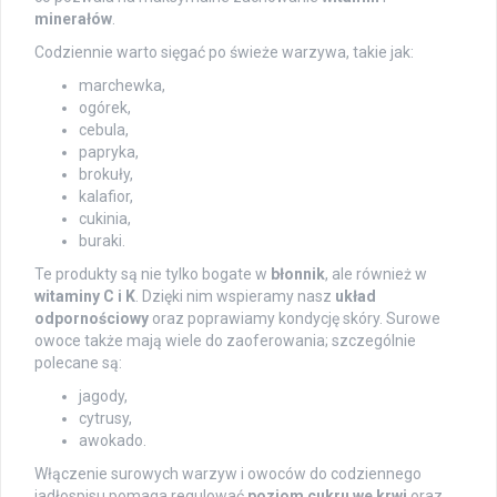
minerałów
.
Codziennie warto sięgać po świeże warzywa, takie jak:
marchewka,
ogórek,
cebula,
papryka,
brokuły,
kalafior,
cukinia,
buraki.
Te produkty są nie tylko bogate w
błonnik
, ale również w
witaminy C i K
. Dzięki nim wspieramy nasz
układ
odpornościowy
oraz poprawiamy kondycję skóry. Surowe
owoce także mają wiele do zaoferowania; szczególnie
polecane są:
jagody,
cytrusy,
awokado.
Włączenie surowych warzyw i owoców do codziennego
jadłospisu pomaga regulować
poziom cukru we krwi
oraz