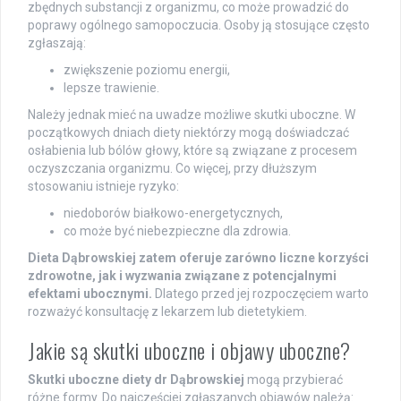
zbędnych substancji z organizmu, co może prowadzić do
poprawy ogólnego samopoczucia. Osoby ją stosujące często
zgłaszają:
zwiększenie poziomu energii,
lepsze trawienie.
Należy jednak mieć na uwadze możliwe skutki uboczne. W
początkowych dniach diety niektórzy mogą doświadczać
osłabienia lub bólów głowy, które są związane z procesem
oczyszczania organizmu. Co więcej, przy dłuższym
stosowaniu istnieje ryzyko:
niedoborów białkowo-energetycznych,
co może być niebezpieczne dla zdrowia.
Dieta Dąbrowskiej zatem oferuje zarówno liczne korzyści
zdrowotne, jak i wyzwania związane z potencjalnymi
efektami ubocznymi.
Dlatego przed jej rozpoczęciem warto
rozważyć konsultację z lekarzem lub dietetykiem.
Jakie są skutki uboczne i objawy uboczne?
Skutki uboczne diety dr Dąbrowskiej
mogą przybierać
różne formy. Do najczęściej zgłaszanych objawów należą: