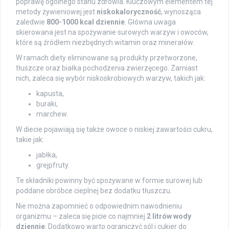
poprawę ogólnego stanu zdrowia. Kluczowym elementem tej
metody żywieniowej jest
niskokaloryczność
, wynosząca
zaledwie
800-1000 kcal dziennie
. Główna uwaga
skierowana jest na spożywanie surowych warzyw i owoców,
które są źródłem niezbędnych witamin oraz minerałów.
W ramach diety eliminowane są produkty przetworzone,
tłuszcze oraz białka pochodzenia zwierzęcego. Zamiast
nich, zaleca się wybór niskoskrobiowych warzyw, takich jak:
kapusta,
buraki,
marchew.
W diecie pojawiają się także owoce o niskiej zawartości cukru,
takie jak:
jabłka,
grejpfruty.
Te składniki powinny być spożywane w formie surowej lub
poddane obróbce cieplnej bez dodatku tłuszczu.
Nie można zapomnieć o odpowiednim nawodnieniu
organizmu – zaleca się picie co najmniej
2 litrów wody
dziennie
. Dodatkowo warto ograniczyć sól i cukier do