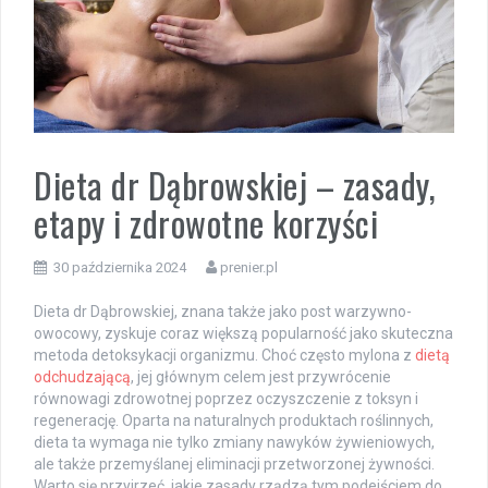
Dieta dr Dąbrowskiej – zasady,
etapy i zdrowotne korzyści
30 października 2024
prenier.pl
Dieta dr Dąbrowskiej, znana także jako post warzywno-
owocowy, zyskuje coraz większą popularność jako skuteczna
metoda detoksykacji organizmu. Choć często mylona z
dietą
odchudzającą
, jej głównym celem jest przywrócenie
równowagi zdrowotnej poprzez oczyszczenie z toksyn i
regenerację. Oparta na naturalnych produktach roślinnych,
dieta ta wymaga nie tylko zmiany nawyków żywieniowych,
ale także przemyślanej eliminacji przetworzonej żywności.
Warto się przyjrzeć, jakie zasady rządzą tym podejściem do