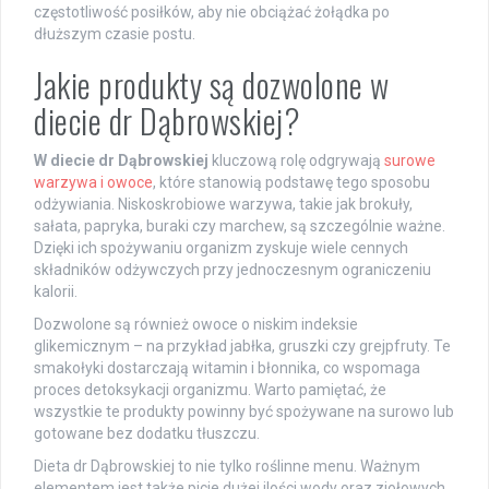
częstotliwość posiłków, aby nie obciążać żołądka po
dłuższym czasie postu.
Jakie produkty są dozwolone w
diecie dr Dąbrowskiej?
W diecie dr Dąbrowskiej
kluczową rolę odgrywają
surowe
warzywa i owoce
, które stanowią podstawę tego sposobu
odżywiania. Niskoskrobiowe warzywa, takie jak brokuły,
sałata, papryka, buraki czy marchew, są szczególnie ważne.
Dzięki ich spożywaniu organizm zyskuje wiele cennych
składników odżywczych przy jednoczesnym ograniczeniu
kalorii.
Dozwolone są również owoce o niskim indeksie
glikemicznym – na przykład jabłka, gruszki czy grejpfruty. Te
smakołyki dostarczają witamin i błonnika, co wspomaga
proces detoksykacji organizmu. Warto pamiętać, że
wszystkie te produkty powinny być spożywane na surowo lub
gotowane bez dodatku tłuszczu.
Dieta dr Dąbrowskiej to nie tylko roślinne menu. Ważnym
elementem jest także picie dużej ilości wody oraz ziołowych