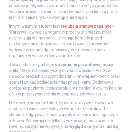
substancje. Wysoka zawartość błonnika w tych produktach
wspiera proces trawienia, co przekłada się na lepszą pracę
jelit i zmniejsza ryzyko wystąpienia zaparć.
Innym ważnym atutem jest
redukcja stanów zapalnych
.
Warzywa i owoce są bogate w przeciwutleniacze, które
neutralizują wolne rodniki, chroniąc komórki przed
uszkodzeniami. Regularne ich spożywanie korzystnie
wpływa na układ odpornościowy, wzmacniając nasz
organizm w walce z różnymi infekcjami.
Taka dieta sprzyja także
utrzymaniu prawidłowej masy
ciała
. Dzięki niskokalorycznym właściwościom warzyw i
owoców oraz ich sycącym działaniu łatwiej jest kontrolować
apetyt i unikać podjadania między posiłkami. Dodatkowo,
obniżenie poziomu cholesterolu oraz ciśnienia krwi to kolejne
efekty przyczyniające się do poprawy zdrowia serca.
Nie można pominąć faktu, że dieta warzywno-owocowa
dostarcza wielu niezbędnych witamin i minerałów. Te
składniki odgrywają kluczową rolę w zachowaniu ogólnego
zdrowia. Wspierają nie tylko fizyczne samopoczucie, ale
również korzystnie wpływają na
wygląd skóry
oraz
nastrój