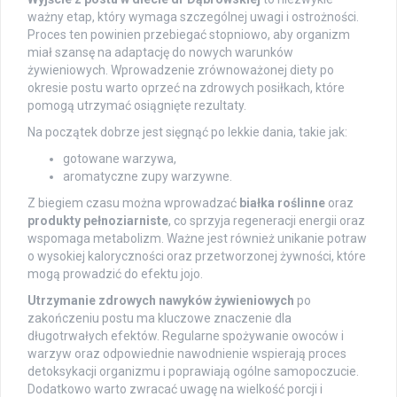
ważny etap, który wymaga szczególnej uwagi i ostrożności.
Proces ten powinien przebiegać stopniowo, aby organizm
miał szansę na adaptację do nowych warunków
żywieniowych. Wprowadzenie zrównoważonej diety po
okresie postu warto oprzeć na zdrowych posiłkach, które
pomogą utrzymać osiągnięte rezultaty.
Na początek dobrze jest sięgnąć po lekkie dania, takie jak:
gotowane warzywa,
aromatyczne zupy warzywne.
Z biegiem czasu można wprowadzać
białka roślinne
oraz
produkty pełnoziarniste
, co sprzyja regeneracji energii oraz
wspomaga metabolizm. Ważne jest również unikanie potraw
o wysokiej kaloryczności oraz przetworzonej żywności, które
mogą prowadzić do efektu jojo.
Utrzymanie zdrowych nawyków żywieniowych
po
zakończeniu postu ma kluczowe znaczenie dla
długotrwałych efektów. Regularne spożywanie owoców i
warzyw oraz odpowiednie nawodnienie wspierają proces
detoksykacji organizmu i poprawiają ogólne samopoczucie.
Dodatkowo warto zwracać uwagę na wielkość porcji i