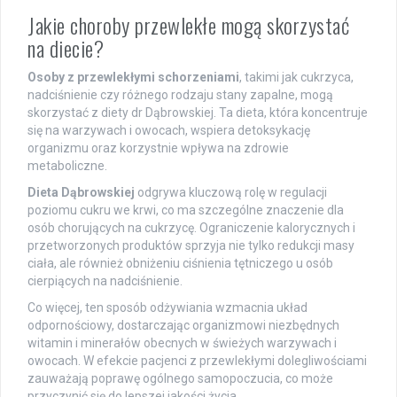
Jakie choroby przewlekłe mogą skorzystać
na diecie?
Osoby z przewlekłymi schorzeniami
, takimi jak cukrzyca,
nadciśnienie czy różnego rodzaju stany zapalne, mogą
skorzystać z diety dr Dąbrowskiej. Ta dieta, która koncentruje
się na warzywach i owocach, wspiera detoksykację
organizmu oraz korzystnie wpływa na zdrowie
metaboliczne.
Dieta Dąbrowskiej
odgrywa kluczową rolę w regulacji
poziomu cukru we krwi, co ma szczególne znaczenie dla
osób chorujących na cukrzycę. Ograniczenie kalorycznych i
przetworzonych produktów sprzyja nie tylko redukcji masy
ciała, ale również obniżeniu ciśnienia tętniczego u osób
cierpiących na nadciśnienie.
Co więcej, ten sposób odżywiania wzmacnia układ
odpornościowy, dostarczając organizmowi niezbędnych
witamin i minerałów obecnych w świeżych warzywach i
owocach. W efekcie pacjenci z przewlekłymi dolegliwościami
zauważają poprawę ogólnego samopoczucia, co może
przyczynić się do lepszej jakości życia.