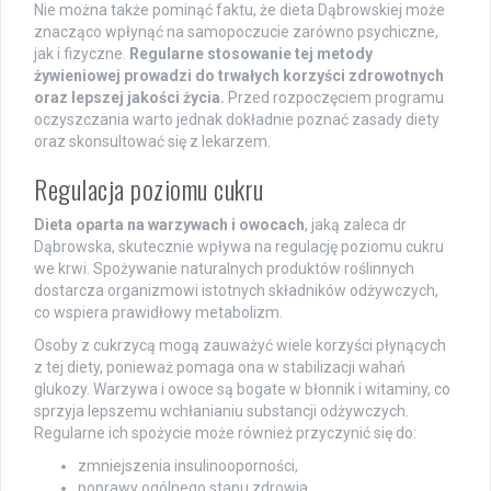
Nie można także pominąć faktu, że dieta Dąbrowskiej może
znacząco wpłynąć na samopoczucie zarówno psychiczne,
jak i fizyczne.
Regularne stosowanie tej metody
żywieniowej prowadzi do trwałych korzyści zdrowotnych
oraz lepszej jakości życia.
Przed rozpoczęciem programu
oczyszczania warto jednak dokładnie poznać zasady diety
oraz skonsultować się z lekarzem.
Regulacja poziomu cukru
Dieta oparta na warzywach i owocach
, jaką zaleca dr
Dąbrowska, skutecznie wpływa na regulację poziomu cukru
we krwi. Spożywanie naturalnych produktów roślinnych
dostarcza organizmowi istotnych składników odżywczych,
co wspiera prawidłowy metabolizm.
Osoby z cukrzycą mogą zauważyć wiele korzyści płynących
z tej diety, ponieważ pomaga ona w stabilizacji wahań
glukozy. Warzywa i owoce są bogate w błonnik i witaminy, co
sprzyja lepszemu wchłanianiu substancji odżywczych.
Regularne ich spożycie może również przyczynić się do:
zmniejszenia insulinooporności,
poprawy ogólnego stanu zdrowia,