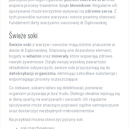
wspiera procesy trawienne dzięki
błonnikowi
. Regularne ich
spożywanie może korzystnie wpływać na
zdrowie serca
. Z
tych powodów surowe warzywa i owoce powinny stanowić
fundament diety warzywno-owocowej dr Dąbrowskiej.
Świeże soki
Świeże soki
z warzyw i owoców mają istotne znaczenie w
diecie dr Dąbrowskiej. Stanowią one dozwolony element,
bogaty w
witamin
oraz
minerały
, które wspierają zdrowe
nawyki żywieniowe. Dzięki swojej wysokiej zawartości
składników odżywczych, świeże soki przyczyniają się do
detoksykacji organizmu
, eliminując szkodliwe substancje i
wspomagając procesy oczyszczające.
Co ciekawe, sokami łatwo się delektować, ponieważ
organizm przyswaja je bez trudu. Dlatego idealnie wpisują się
w dietę opartą na warzywach i owocach. Ich regularne
spożywanie może znacząco poprawić ogólne samopoczucie
oraz dostarczyć niezbędnych mikroelementów.
Na przykład można stworzyć pyszny sok:
sok marchewkowy,