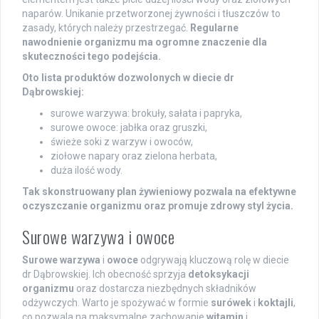
naparów. Unikanie przetworzonej żywności i tłuszczów to
zasady, których należy przestrzegać.
Regularne
nawodnienie organizmu ma ogromne znaczenie dla
skuteczności tego podejścia.
Oto lista produktów dozwolonych w diecie dr
Dąbrowskiej:
surowe warzywa: brokuły, sałata i papryka,
surowe owoce: jabłka oraz gruszki,
świeże soki z warzyw i owoców,
ziołowe napary oraz zielona herbata,
duża ilość wody.
Tak skonstruowany plan żywieniowy pozwala na efektywne
oczyszczanie organizmu oraz promuje zdrowy styl życia.
Surowe warzywa i owoce
Surowe warzywa
i
owoce
odgrywają kluczową rolę w diecie
dr Dąbrowskiej. Ich obecność sprzyja
detoksykacji
organizmu
oraz dostarcza niezbędnych składników
odżywczych. Warto je spożywać w formie
surówek
i
koktajli
,
co pozwala na maksymalne zachowanie
witamin
i