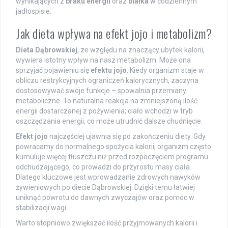
wynikających z
braku energii
oraz
białka
w codziennym
jadłospisie.
Jak dieta wpływa na efekt jojo i metabolizm?
Dieta Dąbrowskiej
, ze względu na znaczący ubytek kalorii,
wywiera istotny wpływ na nasz metabolizm. Może ona
sprzyjać pojawieniu się
efektu jojo
. Kiedy organizm staje w
obliczu restrykcyjnych ograniczeń kalorycznych, zaczyna
dostosowywać swoje funkcje – spowalnia przemiany
metaboliczne. To naturalna reakcja na zmniejszoną ilość
energii dostarczanej z pożywienia; ciało wchodzi w tryb
oszczędzania energii, co może utrudnić dalsze chudnięcie.
Efekt jojo
najczęściej ujawnia się po zakończeniu diety. Gdy
powracamy do normalnego spożycia kalorii, organizm często
kumuluje więcej tłuszczu niż przed rozpoczęciem programu
odchudzającego, co prowadzi do przyrostu masy ciała.
Dlatego kluczowe jest wprowadzanie zdrowych nawyków
żywieniowych po diecie Dąbrowskiej. Dzięki temu łatwiej
uniknąć powrotu do dawnych zwyczajów oraz pomóc w
stabilizacji wagi.
Warto stopniowo zwiększać ilość przyjmowanych kalorii i