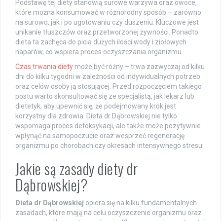
Podstawę tej diety stanowią surowe warzywa oraz owoce,
które można konsumować w różnorodny sposób – zarówno
na surowo, jak i po ugotowaniu czy duszeniu. Kluczowe jest
unikanie tłuszczów oraz przetworzonej żywności. Ponadto
dieta ta zachęca do picia dużych ilości wody i ziołowych
naparów, co wspiera proces oczyszczania organizmu.
Czas trwania diety
może być różny – trwa zazwyczaj od kilku
dni do kilku tygodni w zależności od indywidualnych potrzeb
oraz celów osoby ją stosującej. Przed rozpoczęciem takiego
postu warto skonsultować się ze specjalistą, jak lekarz lub
dietetyk, aby upewnić się, że podejmowany krok jest
korzystny dla zdrowia. Dieta dr Dąbrowskiej nie tylko
wspomaga proces detoksykacji, ale także może pozytywnie
wpłynąć na samopoczucie oraz wesprzeć regenerację
organizmu po chorobach czy okresach intensywnego stresu.
Jakie są zasady diety dr
Dąbrowskiej?
Dieta dr Dąbrowskiej
opiera się na kilku fundamentalnych
zasadach, które mają na celu oczyszczenie organizmu oraz