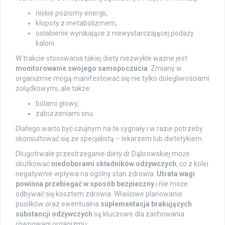
niskie poziomy energii,
kłopoty z metabolizmem,
osłabienie wynikające z niewystarczającej podaży
kalorii.
W trakcie stosowania takiej diety niezwykle ważne jest
monitorowanie swojego samopoczucia
. Zmiany w
organizmie mogą manifestować się nie tylko dolegliwościami
żołądkowymi, ale także:
bólami głowy,
zaburzeniami snu.
Dlatego warto być czujnym na te sygnały i w razie potrzeby
skonsultować się ze specjalistą – lekarzem lub dietetykiem.
Długotrwałe przestrzeganie diety dr Dąbrowskiej może
skutkować
niedoborami składników odżywczych
, co z kolei
negatywnie wpływa na ogólny stan zdrowia.
Utrata wagi
powinna przebiegać w sposób bezpieczny
i nie może
odbywać się kosztem zdrowia. Właściwe planowanie
posiłków oraz ewentualna
suplementacja brakujących
substancji odżywczych
są kluczowe dla zachowania
równowagi organizmu.