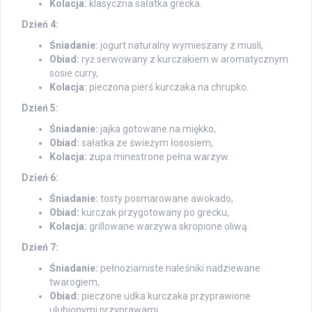
Kolacja:
klasyczna sałatka grecka.
Dzień 4:
Śniadanie:
jogurt naturalny wymieszany z musli,
Obiad:
ryż serwowany z kurczakiem w aromatycznym
sosie curry,
Kolacja:
pieczona pierś kurczaka na chrupko.
Dzień 5:
Śniadanie:
jajka gotowane na miękko,
Obiad:
sałatka ze świeżym łososiem,
Kolacja:
zupa minestrone pełna warzyw.
Dzień 6:
Śniadanie:
tosty posmarowane awokado,
Obiad:
kurczak przygotowany po grecku,
Kolacja:
grillowane warzywa skropione oliwą.
Dzień 7:
Śniadanie:
pełnoziarniste naleśniki nadziewane
twarogiem,
Obiad:
pieczone udka kurczaka przyprawione
ulubionymi przyprawami,