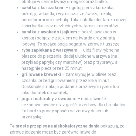
obfituje w cenne kwasy omega-3 oraz białko,
sałatka z kurczakiem
– ugotuj pierś z kurczaka,
pokrój ją w kostkę i wymieszaj ze świeżą rukolą,
pomidorami oraz cebulą. Taka sałatka dostarcza dużej
ilości białka oraz niezbędnych witamin i minerałów,
sałatka z awokado i jajkiem
– pokrój awokado w
kostkę i połącz je z jajkiem na twardo oraz sałatą
lodową. To sycąca opcja bogata w zdrowe tłuszcze,
ryba zapiekana z warzywami
– ułóż filety rybne na
blaszce do pieczenia, dodaj ulubione warzywa (na
przykład paprykę czy marchew) oraz przyprawy, a
następnie piecz przez 25 minut,
grillowane krewetki
– zamarynuj je w oliwie oraz
czosnku przed grillowaniem przez kilka minut.
Doskonale smakują podane z brązowym ryżem lub
jako dodatek do sałatek,
jogurt naturalny z owocami
– dodaj świeże
sezonowe owoce oraz garść orzechów dla chrupkości.
To bardzo prosty sposób na zdrowy deser lub
przekąskę.
Te proste przepisy na niskokaloryczne dania
pokazują, że
zdrowe jedzenie może być zarówno łatwe do