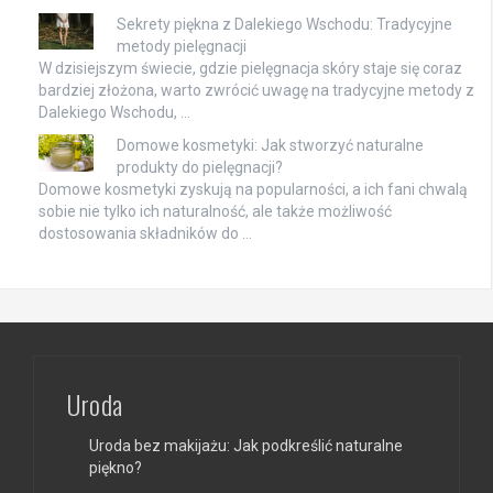
Sekrety piękna z Dalekiego Wschodu: Tradycyjne
metody pielęgnacji
W dzisiejszym świecie, gdzie pielęgnacja skóry staje się coraz
bardziej złożona, warto zwrócić uwagę na tradycyjne metody z
Dalekiego Wschodu, …
Domowe kosmetyki: Jak stworzyć naturalne
produkty do pielęgnacji?
Domowe kosmetyki zyskują na popularności, a ich fani chwalą
sobie nie tylko ich naturalność, ale także możliwość
dostosowania składników do …
Uroda
Uroda bez makijażu: Jak podkreślić naturalne
piękno?