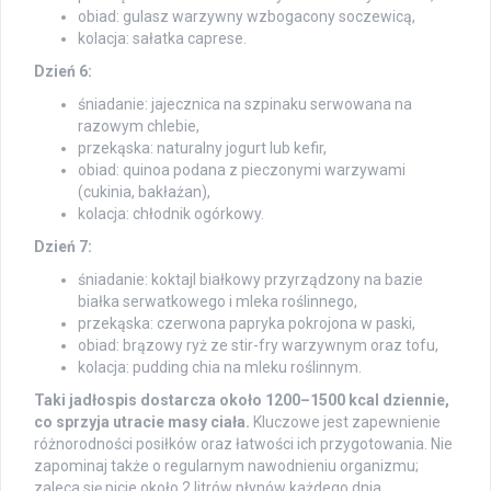
obiad: gulasz warzywny wzbogacony soczewicą,
kolacja: sałatka caprese.
Dzień 6:
śniadanie: jajecznica na szpinaku serwowana na
razowym chlebie,
przekąska: naturalny jogurt lub kefir,
obiad: quinoa podana z pieczonymi warzywami
(cukinia, bakłażan),
kolacja: chłodnik ogórkowy.
Dzień 7:
śniadanie: koktajl białkowy przyrządzony na bazie
białka serwatkowego i mleka roślinnego,
przekąska: czerwona papryka pokrojona w paski,
obiad: brązowy ryż ze stir-fry warzywnym oraz tofu,
kolacja: pudding chia na mleku roślinnym.
Taki jadłospis dostarcza około 1200–1500 kcal dziennie,
co sprzyja utracie masy ciała.
Kluczowe jest zapewnienie
różnorodności posiłków oraz łatwości ich przygotowania. Nie
zapominaj także o regularnym nawodnieniu organizmu;
zaleca się picie około 2 litrów płynów każdego dnia.