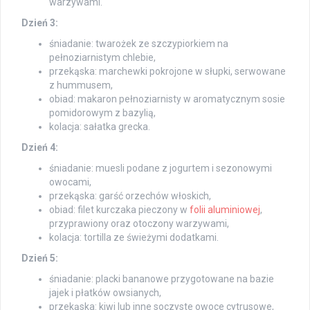
warzywami.
Dzień 3:
śniadanie: twarożek ze szczypiorkiem na
pełnoziarnistym chlebie,
przekąska: marchewki pokrojone w słupki, serwowane
z hummusem,
obiad: makaron pełnoziarnisty w aromatycznym sosie
pomidorowym z bazylią,
kolacja: sałatka grecka.
Dzień 4:
śniadanie: muesli podane z jogurtem i sezonowymi
owocami,
przekąska: garść orzechów włoskich,
obiad: filet kurczaka pieczony w
folii aluminiowej
,
przyprawiony oraz otoczony warzywami,
kolacja: tortilla ze świeżymi dodatkami.
Dzień 5:
śniadanie: placki bananowe przygotowane na bazie
jajek i płatków owsianych,
przekąska: kiwi lub inne soczyste owoce cytrusowe,