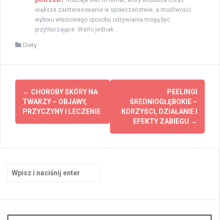
Rodzaje diet to temat, który wzbudza coraz
większe zainteresowanie w społeczeństwie, a możliwości
wyboru właściwego sposobu odżywiania mogą być
przytłaczające. Warto jednak...
Diety
Zobacz
←
CHOROBY SKÓRY NA
PEELINGI
wpisy
TWARZY – OBJAWY,
ŚREDNIOGŁĘBOKIE –
PRZYCZYNY I LECZENIE
KORZYŚCI, DZIAŁANIE I
EFEKTY ZABIEGU
→
Szukaj: