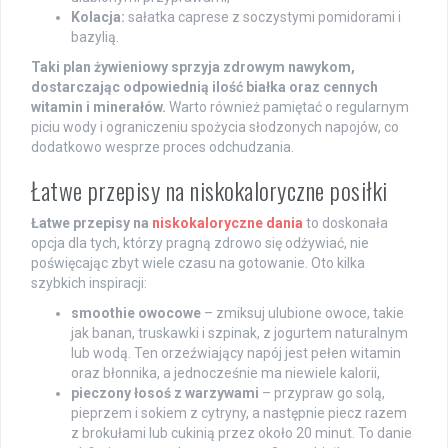
Kolacja:
sałatka caprese z soczystymi pomidorami i
bazylią.
Taki plan żywieniowy sprzyja zdrowym nawykom,
dostarczając odpowiednią ilość białka oraz cennych
witamin i minerałów.
Warto również pamiętać o regularnym
piciu wody i ograniczeniu spożycia słodzonych napojów, co
dodatkowo wesprze proces odchudzania.
Łatwe przepisy na niskokaloryczne posiłki
Łatwe przepisy na
niskokaloryczne dania
to doskonała
opcja dla tych, którzy pragną zdrowo się odżywiać, nie
poświęcając zbyt wiele czasu na gotowanie. Oto kilka
szybkich inspiracji:
smoothie owocowe
– zmiksuj ulubione owoce, takie
jak banan, truskawki i szpinak, z jogurtem naturalnym
lub wodą. Ten orzeźwiający napój jest pełen witamin
oraz błonnika, a jednocześnie ma niewiele kalorii,
pieczony łosoś z warzywami
– przypraw go solą,
pieprzem i sokiem z cytryny, a następnie piecz razem
z brokułami lub cukinią przez około 20 minut. To danie