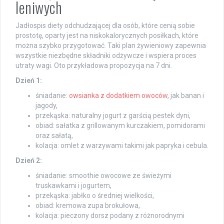
leniwych
Jadłospis diety odchudzającej dla osób, które cenią sobie
prostotę, oparty jest na niskokalorycznych posiłkach, które
można szybko przygotować. Taki plan żywieniowy zapewnia
wszystkie niezbędne składniki odżywcze i wspiera proces
utraty wagi. Oto przykładowa propozycja na 7 dni.
Dzień 1:
śniadanie:
owsianka z dodatkiem owoców
, jak banan i
jagody,
przekąska: naturalny jogurt z garścią pestek dyni,
obiad: sałatka z grillowanym kurczakiem, pomidorami
oraz sałatą,
kolacja: omlet z warzywami takimi jak papryka i cebula.
Dzień 2:
śniadanie: smoothie owocowe ze świeżymi
truskawkami i jogurtem,
przekąska: jabłko o średniej wielkości,
obiad: kremowa zupa brokułowa,
kolacja: pieczony dorsz podany z różnorodnymi