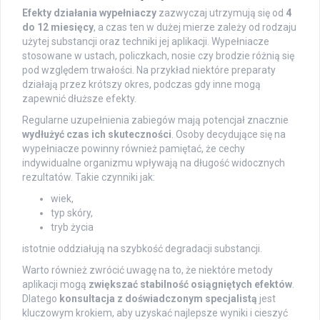
Efekty działania wypełniaczy
zazwyczaj utrzymują się od
4
do 12 miesięcy
, a czas ten w dużej mierze zależy od rodzaju
użytej substancji oraz techniki jej aplikacji. Wypełniacze
stosowane w ustach, policzkach, nosie czy brodzie różnią się
pod względem trwałości. Na przykład niektóre preparaty
działają przez krótszy okres, podczas gdy inne mogą
zapewnić dłuższe efekty.
Regularne uzupełnienia zabiegów mają potencjał znacznie
wydłużyć czas ich skuteczności
. Osoby decydujące się na
wypełniacze powinny również pamiętać, że cechy
indywidualne organizmu wpływają na długość widocznych
rezultatów. Takie czynniki jak:
wiek,
typ skóry,
tryb życia
istotnie oddziałują na szybkość degradacji substancji.
Warto również zwrócić uwagę na to, że niektóre metody
aplikacji mogą
zwiększać stabilność osiągniętych efektów
.
Dlatego
konsultacja z doświadczonym specjalistą
jest
kluczowym krokiem, aby uzyskać najlepsze wyniki i cieszyć