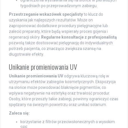
ograniczenia wystawiania się na słońce w pierwszych
tygodniach po przeprowadzonym zabiegu.
Przestrzeganie wskazówek specjalisty
to klucz do
uzyskania jak najlepszych rezultatów. Może on
zaproponować dodatkowe procedury pielęgnacyjne lub
zalecić preparaty, które będą wspierały proces gojenia i
regeneracji skóry.
Regularne konsultacje z profesjonalistą
pozwolą także dostosować pielęgnację do indywidualnych
potrzeb pacjenta, co znacząco zwiększa szansę na
długotrwałe efekty.
Unikanie promieniowania UV
Unikanie promieniowania UV
odgrywa kluczową rolę w
utrzymaniu efektów zabiegów kosmetycznych. Ekspozycja
na słońce może powodować blaknięcie pigmentów, co
wpływa negatywnie na estetykę oraz trwałość procedur.
Osoby, które przeszły takie zabiegi, powinny ograniczyć czas
spędzany na świeżym powietrzu oraz unikać solarium.
Zaleca się:
korzystanie z filtrów przeciwsłonecznych o wysokim
SPF,