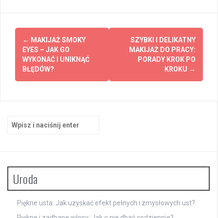
Zobacz
←
MAKIJAŻ SMOKY
SZYBKI I DELIKATNY
wpisy
EYES – JAK GO
MAKIJAŻ DO PRACY:
WYKONAĆ I UNIKNĄĆ
PORADY KROK PO
BŁĘDÓW?
KROKU
→
Szukaj:
Uroda
Piękne usta: Jak uzyskać efekt pełnych i zmysłowych ust?
Piękne i zadbane włosy: Jak o nie dbać codziennie?