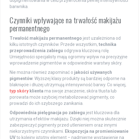
dopigmentowania w celu przywrócenia pełnej intensywności
barwnika.
Czynniki wpływające na trwałość makijażu
permanentnego
Trwałość makijażu permanentnego
jest uzależniona od
kilku istotnych czynników. Przede wszystkim,
technika
przeprowadzenia zabiegu
odgrywa kluczową rolę.
Umiejętności specjalisty mają ogromny wpływ na precyzyjne
wprowadzenie pigmentów w odpowiednie warstwy skóry.
Nie można również zapominać o
jakości używanych
pigmentów
. Wyższej klasy produkty są bardziej odporne na
blaknięcie i dłużej utrzymują intensywność barwy. Co więcej,
typ skóry
klienta
ma swoje znaczenie; skóra tłusta lub
porowata może szybciej metabolizować pigmenty, co
prowadzi do ich szybszego zanikania.
Odpowiednia pielęgnacja po zabiegu
jest kluczowa dla
utrzymania efektów makijażu. Dzięki niej można skutecznie
zabezpieczyć pigmenty przed utlenieniem oraz innymi
niekorzystnymi czynnikami.
Ekspozycja na promieniowanie
UV
to kolejny istotny element – nadmierne wystawienie na