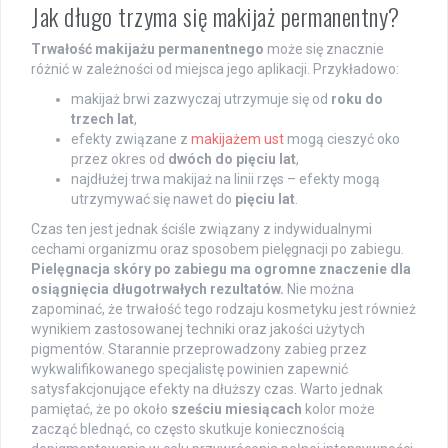
Jak długo trzyma się makijaż permanentny?
Trwałość makijażu permanentnego
może się znacznie
różnić w zależności od miejsca jego aplikacji. Przykładowo:
makijaż brwi zazwyczaj utrzymuje się od
roku do
trzech lat
,
efekty związane z
makijażem ust
mogą cieszyć oko
przez okres od
dwóch do pięciu lat
,
najdłużej trwa makijaż na linii rzęs – efekty mogą
utrzymywać się nawet do
pięciu lat
.
Czas ten jest jednak ściśle związany z indywidualnymi
cechami organizmu oraz sposobem pielęgnacji po zabiegu.
Pielęgnacja skóry po zabiegu ma ogromne znaczenie dla
osiągnięcia długotrwałych rezultatów.
Nie można
zapominać, że trwałość tego rodzaju kosmetyku jest również
wynikiem zastosowanej techniki oraz jakości użytych
pigmentów. Starannie przeprowadzony zabieg przez
wykwalifikowanego specjalistę powinien zapewnić
satysfakcjonujące efekty na dłuższy czas. Warto jednak
pamiętać, że po około
sześciu miesiącach
kolor może
zacząć blednąć, co często skutkuje koniecznością