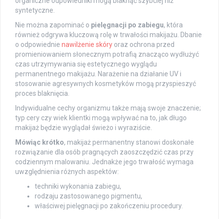
organiczne odpowiedniki mogą blaknąć szybciej niż
syntetyczne.
Nie można zapominać o
pielęgnacji po zabiegu
, która
również odgrywa kluczową rolę w trwałości makijażu. Dbanie
o odpowiednie
nawilżenie skóry
oraz ochrona przed
promieniowaniem słonecznym potrafią znacząco wydłużyć
czas utrzymywania się estetycznego wyglądu
permanentnego makijażu. Narażenie na działanie UV i
stosowanie agresywnych kosmetyków mogą przyspieszyć
proces blaknięcia.
Indywidualne cechy organizmu także mają swoje znaczenie;
typ cery czy wiek klientki mogą wpływać na to, jak długo
makijaż będzie wyglądał świeżo i wyraziście.
Mówiąc krótko
, makijaż permanentny stanowi doskonałe
rozwiązanie dla osób pragnących zaoszczędzić czas przy
codziennym malowaniu. Jednakże jego trwałość wymaga
uwzględnienia różnych aspektów:
techniki wykonania zabiegu,
rodzaju zastosowanego pigmentu,
właściwej pielęgnacji po zakończeniu procedury.