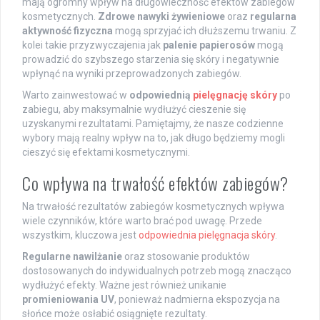
mają ogromny wpływ na długowieczność efektów zabiegów
kosmetycznych.
Zdrowe nawyki żywieniowe
oraz
regularna
aktywność fizyczna
mogą sprzyjać ich dłuższemu trwaniu. Z
kolei takie przyzwyczajenia jak
palenie papierosów
mogą
prowadzić do szybszego starzenia się skóry i negatywnie
wpłynąć na wyniki przeprowadzonych zabiegów.
Warto zainwestować w
odpowiednią
pielęgnację skóry
po
zabiegu, aby maksymalnie wydłużyć cieszenie się
uzyskanymi rezultatami. Pamiętajmy, że nasze codzienne
wybory mają realny wpływ na to, jak długo będziemy mogli
cieszyć się efektami kosmetycznymi.
Co wpływa na trwałość efektów zabiegów?
Na trwałość rezultatów zabiegów kosmetycznych wpływa
wiele czynników, które warto brać pod uwagę. Przede
wszystkim, kluczowa jest
odpowiednia pielęgnacja skóry
.
Regularne nawilżanie
oraz stosowanie produktów
dostosowanych do indywidualnych potrzeb mogą znacząco
wydłużyć efekty. Ważne jest również unikanie
promieniowania UV
, ponieważ nadmierna ekspozycja na
słońce może osłabić osiągnięte rezultaty.