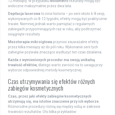
12 miesięcy. W przypadku
wolumetrii
rezultaty mogą być
widoczne maksymalnie przez dwa lata.
Depilacja laserowa
to inna historia – po serii około 6-8 sesji,
wykonywanych co 8-12 tygodni, efekty mogą być praktycznie
trwałe. Niemniej jednak warto pamiętać o regularnych
zabiegach przypominających raz w roku, aby podtrzymać
osiągnięte rezultaty.
Mezoterapia mikroigłowa
przynosi zauważalne efekty
przez kilka miesięcy aż do pół roku. Wykonanie serii tych
zabiegów pozwala znacząco wydłużyć ten czas działania.
Każda z wymienionych procedur ma swoją unikalną
trwałość efektów,
dlatego warto zwrócić na to uwagę przy
wyborze odpowiedniej metody kosmetycznej.
Czas utrzymywania się efektów różnych
zabiegów kosmetycznych
Czas, przez jaki efekty zabiegów kosmetycznych
utrzymują się, ma istotne znaczenie przy ich wyborze.
Różnorodne procedury różnią się między sobą w zakresie
trwałości rezultatów. Oto kilka przykładów: