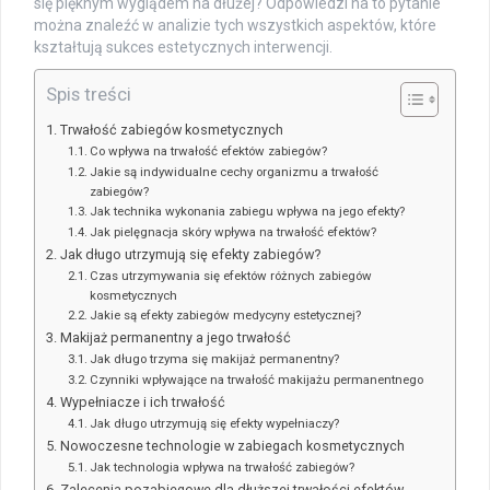
się pięknym wyglądem na dłużej? Odpowiedzi na to pytanie
można znaleźć w analizie tych wszystkich aspektów, które
kształtują sukces estetycznych interwencji.
Spis treści
Trwałość zabiegów kosmetycznych
Co wpływa na trwałość efektów zabiegów?
Jakie są indywidualne cechy organizmu a trwałość
zabiegów?
Jak technika wykonania zabiegu wpływa na jego efekty?
Jak pielęgnacja skóry wpływa na trwałość efektów?
Jak długo utrzymują się efekty zabiegów?
Czas utrzymywania się efektów różnych zabiegów
kosmetycznych
Jakie są efekty zabiegów medycyny estetycznej?
Makijaż permanentny a jego trwałość
Jak długo trzyma się makijaż permanentny?
Czynniki wpływające na trwałość makijażu permanentnego
Wypełniacze i ich trwałość
Jak długo utrzymują się efekty wypełniaczy?
Nowoczesne technologie w zabiegach kosmetycznych
Jak technologia wpływa na trwałość zabiegów?
Zalecenia pozabiegowe dla dłuższej trwałości efektów