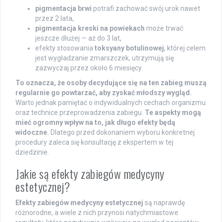
pigmentacja brwi
potrafi zachować swój urok nawet
przez 2 lata,
pigmentacja kreski na powiekach
może trwać
jeszcze dłużej — aż do 3 lat,
efekty stosowania
toksyany botulinowej
, której celem
jest wygładzanie zmarszczek, utrzymują się
zazwyczaj przez około 6 miesięcy.
To oznacza, że osoby decydujące się na ten zabieg muszą
regularnie go powtarzać, aby zyskać młodszy wygląd.
Warto jednak pamiętać o indywidualnych cechach organizmu
oraz technice przeprowadzenia zabiegu.
Te aspekty mogą
mieć ogromny wpływ na to, jak długo efekty będą
widoczne.
Dlatego przed dokonaniem wyboru konkretnej
procedury zaleca się konsultację z ekspertem w tej
dziedzinie.
Jakie są efekty zabiegów medycyny
estetycznej?
Efekty zabiegów medycyny estetycznej
są naprawdę
różnorodne, a wiele z nich przynosi natychmiastowe