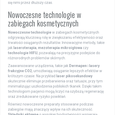
się nimi przez dłuższy czas.
Nowoczesne technologie w
zabiegach kosmetycznych
Nowoczesne technologie
w zabiegach kosmetycznych
odgrywają kluczową rolę w zwiększaniu efektywności oraz
trwałości osiąganych rezultatów. Innowacyjne metody, takie
jak
laseroterapia
,
mezoterapia mikroigłowa
czy
technologie HIFU
, pozwalają na precyzyjne podejście do
różnorodnych problemów skórnych.
Zaawansowane urządzenia, takie jak
Dermapen
i
lasery
frakcyjne CO2
, umożliwiają osiąganie lepszych efektów w
krótszym czasie. Na przykład
laser pikosekundowy
skutecznie eliminuje przebarwienia oraz tatuaże, przy tym
minimalizując uszkodzenia pobliskich tkanek. Dzięki takim
technologiom pacjenci mogą liczyć na szybszą regenerację
oraz zredukowane ryzyko powikłań.
Również nowoczesne preparaty stosowane podczas
zabiegów mają znaczący wpływ na ich skuteczność.
Składniki aktywne
o wysokiej biodostępności wspierają