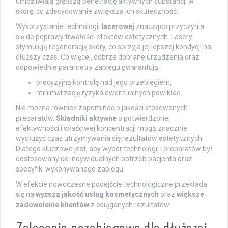
umożliwiają głębszą penetrację aktywnych substancji w
skórę, co zdecydowanie zwiększa ich skuteczność.
Wykorzystanie technologii
laserowej
znacząco przyczynia
się do poprawy trwałości efektów estetycznych. Lasery
stymulują regenerację skóry, co sprzyja jej lepszej kondycji na
dłuższy czas. Co więcej, dobrze dobrane urządzenia oraz
odpowiednie parametry zabiegu gwarantują:
precyzyjną kontrolę nad jego przebiegiem,
minimalizację ryzyka ewentualnych powikłań.
Nie można również zapominać o jakości stosowanych
preparatów.
Składniki aktywne
o potwierdzonej
efektywności i właściwej koncentracji mogą znacznie
wydłużyć czas utrzymywania się rezultatów estetycznych.
Dlatego kluczowe jest, aby wybór technologii i preparatów był
dostosowany do indywidualnych potrzeb pacjenta oraz
specyfiki wykonywanego zabiegu.
W efekcie nowoczesne podejście technologiczne przekłada
się na
wyższą jakość usług kosmetycznych
oraz
większe
zadowolenie klientów
z osiąganych rezultatów.