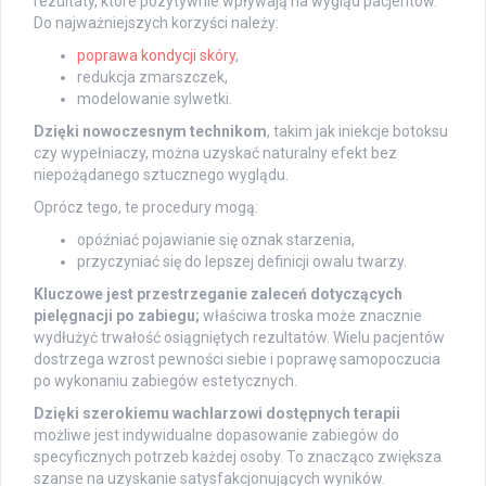
rezultaty, które pozytywnie wpływają na wygląd pacjentów.
Do najważniejszych korzyści należy:
poprawa kondycji skóry
,
redukcja zmarszczek,
modelowanie sylwetki.
Dzięki nowoczesnym technikom
, takim jak iniekcje botoksu
czy wypełniaczy, można uzyskać naturalny efekt bez
niepożądanego sztucznego wyglądu.
Oprócz tego, te procedury mogą:
opóźniać pojawianie się oznak starzenia,
przyczyniać się do lepszej definicji owalu twarzy.
Kluczowe jest przestrzeganie zaleceń dotyczących
pielęgnacji po zabiegu;
właściwa troska może znacznie
wydłużyć trwałość osiągniętych rezultatów. Wielu pacjentów
dostrzega wzrost pewności siebie i poprawę samopoczucia
po wykonaniu zabiegów estetycznych.
Dzięki szerokiemu wachlarzowi dostępnych terapii
możliwe jest indywidualne dopasowanie zabiegów do
specyficznych potrzeb każdej osoby. To znacząco zwiększa
szanse na uzyskanie satysfakcjonujących wyników.