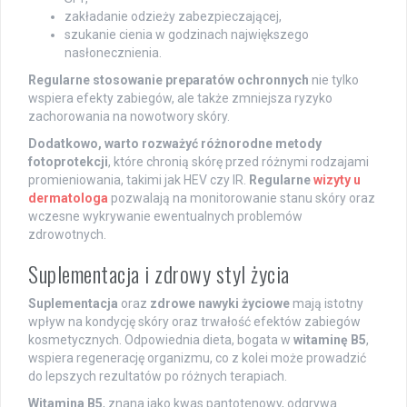
zakładanie odzieży zabezpieczającej,
szukanie cienia w godzinach największego
nasłonecznienia.
Regularne stosowanie preparatów ochronnych
nie tylko
wspiera efekty zabiegów, ale także zmniejsza ryzyko
zachorowania na nowotwory skóry.
Dodatkowo, warto rozważyć różnorodne metody
fotoprotekcji
, które chronią skórę przed różnymi rodzajami
promieniowania, takimi jak HEV czy IR.
Regularne
wizyty u
dermatologa
pozwalają na monitorowanie stanu skóry oraz
wczesne wykrywanie ewentualnych problemów
zdrowotnych.
Suplementacja i zdrowy styl życia
Suplementacja
oraz
zdrowe nawyki życiowe
mają istotny
wpływ na kondycję skóry oraz trwałość efektów zabiegów
kosmetycznych. Odpowiednia dieta, bogata w
witaminę B5
,
wspiera regenerację organizmu, co z kolei może prowadzić
do lepszych rezultatów po różnych terapiach.
Witamina B5
, znana jako kwas pantotenowy, odgrywa