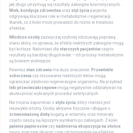
jak długo utrzymują się rezultaty zabiegów kosmetycznych.
Wiek
,
kondycja zdrowotna
oraz
styl życia
pacjenta
odgrywają kluczowe role w metabolizmie i regeneracji
tkanek, co z kolei może prowadzić do różnic w trwałości
efektów.
Młodsze osoby
zazwyczaj szybciej odczuwają poprawę
stanu skóry, co sprawia, że efekty niektórych zabiegów mogą
być krótsze. Natomiast dla
starszych pacjentów
często
rezultaty są bardziej długotrwałe – ich procesy metaboliczne
są bowiem wolniejsze.
Również
stan zdrowia
ma duże znaczenie.
Przewlekłe
schorzenia
czy stosowanie niektórych leków mogą
ograniczać zdolności regeneracyjne organizmu. Na przykład
leki przeciwzakrzepowe
mogą negatywnie oddziaływać na
skuteczność wybranych procedur estetycznych.
Nie można zapominać o
stylu życia
, który również jest
niezwykle istotny. Osoby aktywne fizycznie i dbające o
zrównoważoną dietę
bogatą w witaminy oraz minerały
często cieszą się lepszymi wynikami po zabiegach. Z kolei
palenie papierosów
czy
nadmierna ekspozycja na słońce
mogą znacznie skracać czas utrzymywania się efektów.