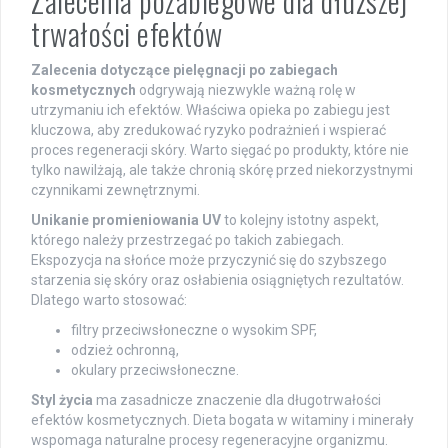
Zalecenia pozabiegowe dla dłuższej
trwałości efektów
Zalecenia dotyczące pielęgnacji po zabiegach
kosmetycznych
odgrywają niezwykle ważną rolę w
utrzymaniu ich efektów. Właściwa opieka po zabiegu jest
kluczowa, aby zredukować ryzyko podrażnień i wspierać
proces regeneracji skóry. Warto sięgać po produkty, które nie
tylko nawilżają, ale także chronią skórę przed niekorzystnymi
czynnikami zewnętrznymi.
Unikanie promieniowania UV
to kolejny istotny aspekt,
którego należy przestrzegać po takich zabiegach.
Ekspozycja na słońce może przyczynić się do szybszego
starzenia się skóry oraz osłabienia osiągniętych rezultatów.
Dlatego warto stosować:
filtry przeciwsłoneczne o wysokim SPF,
odzież ochronną,
okulary przeciwsłoneczne.
Styl życia
ma zasadnicze znaczenie dla długotrwałości
efektów kosmetycznych. Dieta bogata w witaminy i minerały
wspomaga naturalne procesy regeneracyjne organizmu.