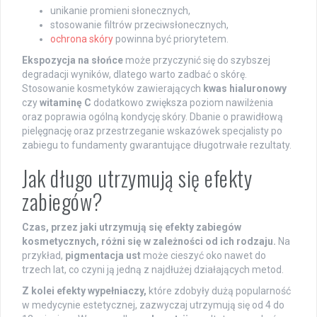
unikanie promieni słonecznych,
stosowanie filtrów przeciwsłonecznych,
ochrona skóry
powinna być priorytetem.
Ekspozycja na słońce
może przyczynić się do szybszej
degradacji wyników, dlatego warto zadbać o skórę.
Stosowanie kosmetyków zawierających
kwas hialuronowy
czy
witaminę C
dodatkowo zwiększa poziom nawilżenia
oraz poprawia ogólną kondycję skóry. Dbanie o prawidłową
pielęgnację oraz przestrzeganie wskazówek specjalisty po
zabiegu to fundamenty gwarantujące długotrwałe rezultaty.
Jak długo utrzymują się efekty
zabiegów?
Czas, przez jaki utrzymują się efekty zabiegów
kosmetycznych, różni się w zależności od ich rodzaju.
Na
przykład,
pigmentacja ust
może cieszyć oko nawet do
trzech lat, co czyni ją jedną z najdłużej działających metod.
Z kolei efekty wypełniaczy,
które zdobyły dużą popularność
w medycynie estetycznej, zazwyczaj utrzymują się od 4 do