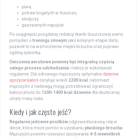
piwa,
potraw bogatych w tłuszcze,
słodyczy.
gazowanych napojów.
Po osiągnięciu pożądanej redukcji tkanki tłuszczowej warto
pomyśleć o
treningu siłowym
jako kolejnym etapie diety;
pozwoli to na wzmocnienie mięśni brzucha oraz poprawi
ogólną sylwetkę.
Ćwiczenia aerobowe powinny być integralną częścią
całego procesu odchudzania
i należy je wykonywać
regularnie. Dla zdrowego mężczyzny optymalne
dzienne
spożycie kalorii
oscyluje wokół
2200 kcal
; natomiast
mężczyźni z nadwagą mogą potrzebować ograniczyć
kaloryczność do
1200-1400 kcal dziennie
dla skutecznej
utraty masy ciała.
Kiedy i jak często jeść?
Regularne jedzenie posiłków
odgrywa kluczową rolę w
diecie, która może pomóc w uzyskaniu
płaskiego brzucha
.
Mężczyźni powinni rozważyć spożywanie
4-5 niewielkich