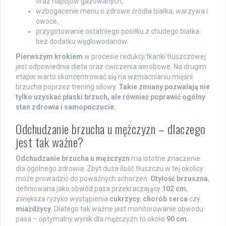
oraz napojów gazowanych,
wzbogacenie menu o zdrowe źródła białka, warzywa i
owoce,
przygotowanie ostatniego posiłku z chudego białka
bez dodatku węglowodanów.
Pierwszym krokiem
w procesie redukcji tkanki tłuszczowej
jest odpowiednia dieta oraz ćwiczenia aerobowe. Na drugim
etapie warto skoncentrować się na wzmacnianiu mięśni
brzucha poprzez trening siłowy.
Takie zmiany pozwalają nie
tylko uzyskać płaski brzuch, ale również poprawić ogólny
stan zdrowia i samopoczucie.
Odchudzanie brzucha u mężczyzn – dlaczego
jest tak ważne?
Odchudzanie brzucha u mężczyzn
ma istotne znaczenie
dla ogólnego zdrowia. Zbyt duża ilość tłuszczu w tej okolicy
może prowadzić do poważnych schorzeń.
Otyłość brzuszna
,
definiowana jako obwód pasa przekraczający
102 cm
,
zwiększa ryzyko wystąpienia
cukrzycy
,
chorób serca
czy
miażdżycy
. Dlatego tak ważne jest monitorowanie obwodu
pasa – optymalny wynik dla mężczyzn to około
90 cm
.