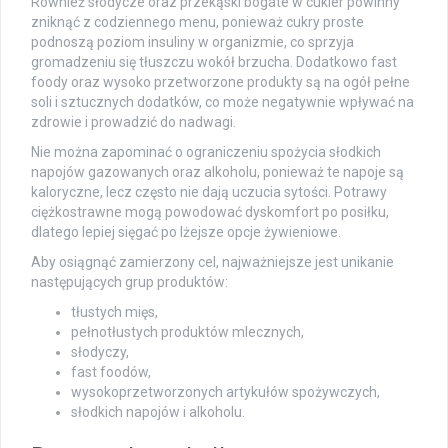
Również słodycze oraz przekąski bogate w cukier powinny
zniknąć z codziennego menu, ponieważ cukry proste
podnoszą poziom insuliny w organizmie, co sprzyja
gromadzeniu się tłuszczu wokół brzucha. Dodatkowo fast
foody oraz wysoko przetworzone produkty są na ogół pełne
soli i sztucznych dodatków, co może negatywnie wpływać na
zdrowie i prowadzić do nadwagi.
Nie można zapominać o ograniczeniu spożycia słodkich
napojów gazowanych oraz alkoholu, ponieważ te napoje są
kaloryczne, lecz często nie dają uczucia sytości. Potrawy
ciężkostrawne mogą powodować dyskomfort po posiłku,
dlatego lepiej sięgać po lżejsze opcje żywieniowe.
Aby osiągnąć zamierzony cel, najważniejsze jest unikanie
następujących grup produktów:
tłustych mięs,
pełnotłustych produktów mlecznych,
słodyczy,
fast foodów,
wysokoprzetworzonych artykułów spożywczych,
słodkich napojów i alkoholu.