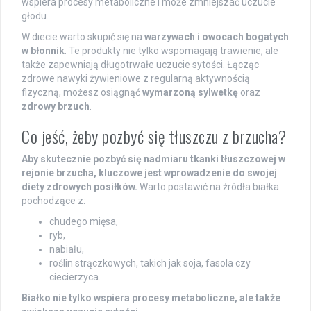
wspiera procesy metaboliczne i może zmniejszać uczucie
głodu.
W diecie warto skupić się na
warzywach i owocach bogatych
w błonnik
. Te produkty nie tylko wspomagają trawienie, ale
także zapewniają długotrwałe uczucie sytości. Łącząc
zdrowe nawyki żywieniowe z regularną aktywnością
fizyczną, możesz osiągnąć
wymarzoną sylwetkę
oraz
zdrowy brzuch
.
Co jeść, żeby pozbyć się tłuszczu z brzucha?
Aby skutecznie pozbyć się nadmiaru tkanki tłuszczowej w
rejonie brzucha, kluczowe jest wprowadzenie do swojej
diety zdrowych posiłków.
Warto postawić na źródła białka
pochodzące z:
chudego mięsa,
ryb,
nabiału,
roślin strączkowych, takich jak soja, fasola czy
ciecierzyca.
Białko nie tylko wspiera procesy metaboliczne, ale także