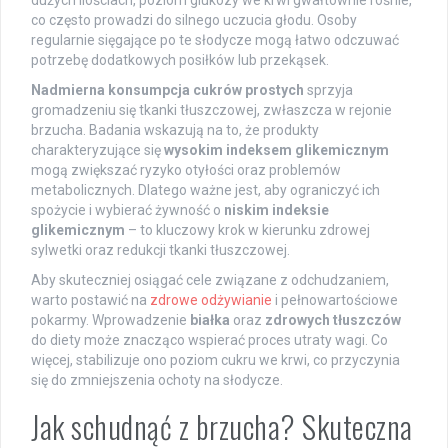
dużych ilościach, poziom glukozy we krwi gwałtownie rośnie,
co często prowadzi do silnego uczucia głodu. Osoby
regularnie sięgające po te słodycze mogą łatwo odczuwać
potrzebę dodatkowych posiłków lub przekąsek.
Nadmierna konsumpcja cukrów prostych
sprzyja
gromadzeniu się tkanki tłuszczowej, zwłaszcza w rejonie
brzucha. Badania wskazują na to, że produkty
charakteryzujące się
wysokim indeksem glikemicznym
mogą zwiększać ryzyko otyłości oraz problemów
metabolicznych. Dlatego ważne jest, aby ograniczyć ich
spożycie i wybierać żywność o
niskim indeksie
glikemicznym
– to kluczowy krok w kierunku zdrowej
sylwetki oraz redukcji tkanki tłuszczowej.
Aby skuteczniej osiągać cele związane z odchudzaniem,
warto postawić na
zdrowe odżywianie
i pełnowartościowe
pokarmy. Wprowadzenie
białka
oraz
zdrowych tłuszczów
do diety może znacząco wspierać proces utraty wagi. Co
więcej, stabilizuje ono poziom cukru we krwi, co przyczynia
się do zmniejszenia ochoty na słodycze.
Jak schudnąć z brzucha? Skuteczna