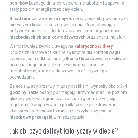
posiłków
każdego dnia, co wspiera metabolizm i zapewnia
stały poziom energii przez cały dzień.
Śniadanie
, uznawane za najważniejszy posiłek, powinno być
pierwszym krokiem do zdrowego dnia. Przygotowując
pożywne danie rano, dostarczasz swojemu organizmowi
niezbędnych składników odżywczych
oraz energii na start.
Warto również zwrócić uwagę na
kaloryczność diety
.
Dobrze zbilansowane kalorie są istotne dla kontroli wagi i
zapobiegania odkładaniu się
tkanki tłuszczowej
w okolicach
brzucha. Regularne jedzenie wspomaga procesy
metaboliczne, które są kluczowe dla efektywnego
odchudzania.
Zaleca się, aby przerwy między posiłkami wynosiły około
3-4
godziny
. Takie odstępy pomagają utrzymać stabilny poziom
glukozy we krwi i ograniczają uczucie głodu. Co więcej,
regularność w spożywaniu posiłków sprzyja zdrowemu
stylowi życia, ponieważ zmniejsza ryzyko sięgania po
niezdrowe przekąski
w międzyczasie.
Jak obliczyć deficyt kaloryczny w diecie?