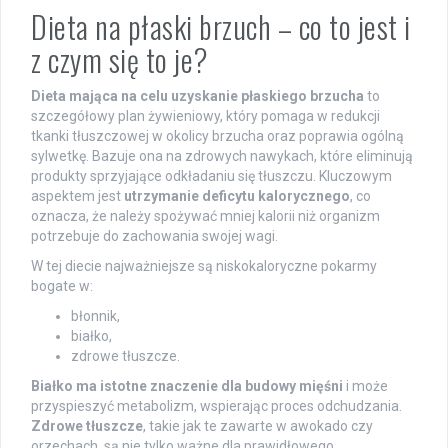
Dieta na płaski brzuch – co to jest i
z czym się to je?
Dieta mająca na celu uzyskanie płaskiego brzucha
to
szczegółowy plan żywieniowy, który pomaga w redukcji
tkanki tłuszczowej w okolicy brzucha oraz poprawia ogólną
sylwetkę. Bazuje ona na zdrowych nawykach, które eliminują
produkty sprzyjające odkładaniu się tłuszczu. Kluczowym
aspektem jest
utrzymanie deficytu kalorycznego
, co
oznacza, że należy spożywać mniej kalorii niż organizm
potrzebuje do zachowania swojej wagi.
W tej diecie najważniejsze są niskokaloryczne pokarmy
bogate w:
błonnik,
białko,
zdrowe tłuszcze.
Białko ma istotne znaczenie dla budowy mięśni
i może
przyspieszyć metabolizm, wspierając proces odchudzania.
Zdrowe tłuszcze
, takie jak te zawarte w awokado czy
orzechach, są nie tylko ważne dla prawidłowego