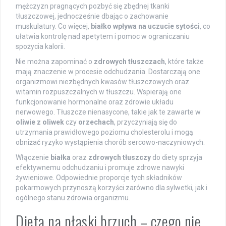
mężczyzn pragnących pozbyć się zbędnej tkanki
tłuszczowej, jednocześnie dbając o zachowanie
muskulatury. Co więcej,
białko wpływa na uczucie sytości
, co
ułatwia kontrolę nad apetytem i pomoc w ograniczaniu
spożycia kalorii.
Nie można zapominać o
zdrowych tłuszczach
, które także
mają znaczenie w procesie odchudzania. Dostarczają one
organizmowi niezbędnych kwasów tłuszczowych oraz
witamin rozpuszczalnych w tłuszczu. Wspierają one
funkcjonowanie hormonalne oraz zdrowie układu
nerwowego. Tłuszcze nienasycone, takie jak te zawarte w
oliwie z oliwek
czy
orzechach
, przyczyniają się do
utrzymania prawidłowego poziomu cholesterolu i mogą
obniżać ryzyko wystąpienia chorób sercowo-naczyniowych.
Włączenie
białka
oraz
zdrowych tłuszczy
do diety sprzyja
efektywnemu odchudzaniu i promuje zdrowe nawyki
żywieniowe. Odpowiednie proporcje tych składników
pokarmowych przynoszą korzyści zarówno dla sylwetki, jak i
ogólnego stanu zdrowia organizmu.
Dieta na płaski brzuch – czego nie