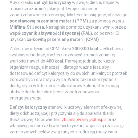
Aby określić
deficyt kaloryczny
w swojej diecie, najpierw
musisz zrozumieć, jakie jest Twoje codzienne
zapotrzebowanie na energię. Możesz to osiągnąć, obliczając
podstawową przemianę materii (PPM)
za pomocą wzoru
Mifflina-St Jeora
. Następnie pomnóż uzyskany wynik przez
współczynnik aktywności fizycznej (PAL)
, co pozwoli Ci
uzyskać
całkowitą przemianę materii (CPM)
.
Zaleca się odjęcie od CPM około
200-300 kcal
. Jeśli chcesz
szybciej schudnąć, możesz rozważyć zmniejszenie tej
wartości nawet do
400 kcal
. Pamiętaj jednak, że każdy
organizm reaguje inaczej – dlatego ważne jest, aby
dostosować deficyt kaloryczny do swoich unikalnych potrzeb
zdrowotnych oraz stylu życia. Warto także skorzystać z
dostępnych w Internecie kalkulatorów kalorii, które mogą
ułatwić dokładne określenie zapotrzebowania
energetycznego.
Deficyt kaloryczny
stanowi kluczowy element efektywnej
diety odchudzającej i przyczynia się do spalania tkanki
tłuszczowej. Odpowiednio
zbilansowany jadłospis
oraz
właściwy poziom aktywności fizycznej wspierają realizację
zamierzonych celów związanych z redukcją masy ciała.