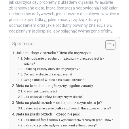
jak cukrzyca czy problemy z układem krążenia. Właściwie
zbilansowana dieta, która dostarcza odpowiednią ilość kalorii
i składników odżywczych, jest kluczem do sukcesu w walce o
płaski brzuch. Odkryj, jakie zasady rządzą zdrowym
odchudzaniem oraz jakie produkty powinny znaleźć się w
codziennym jadłospisie, aby osiągnąć wymarzone efekty.
Spis treści
Jak schudnąć z brzucha? Dieta dla mężczyzn
Odchudzanie brzucha u mężczyzn – dlaczego jest tak
ważne?
Jakie są zasady diety dla mężczyzny?
Co jeść w diecie dla mężczyzny?
Czego unikać w diecie na płaski brzuch?
Dieta na brzuch dla mężczyzny: ogólne zasady
Kiedy i jak często jeść?
Jak obliczyć deficyt kaloryczny w diecie?
Dieta na płaski brzuch – co to jest i z czym się to je?
Jakie jest znaczenie białka i zdrowych tłuszczów w diecie?
Dieta na płaski brzuch – czego nie jeść
Jak unikać fast foodów i wysokoprzetworzonych produktów?
Jak cukry proste wpływają na tkankę tłuszczową?