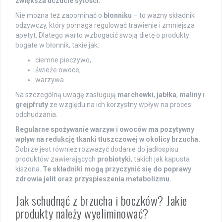
zwiększa uczucie sytości.
Nie można też zapominać o
błonniku
– to ważny składnik
odżywczy, który pomaga regulować trawienie i zmniejsza
apetyt. Dlatego warto wzbogacić swoją dietę o produkty
bogate w błonnik, takie jak:
ciemne pieczywo,
świeże owoce,
warzywa.
Na szczególną uwagę zasługują
marchewki
,
jabłka
,
maliny
i
grejpfruty
ze względu na ich korzystny wpływ na proces
odchudzania.
Regularne spożywanie warzyw i owoców ma pozytywny
wpływ na redukcję tkanki tłuszczowej w okolicy brzucha.
Dobrze jest również rozważyć dodanie do jadłospisu
produktów zawierających
probiotyki
, takich jak kapusta
kiszona.
Te składniki mogą przyczynić się do poprawy
zdrowia jelit oraz przyspieszenia metabolizmu.
Jak schudnąć z brzucha i boczków? Jakie
produkty należy wyeliminować?