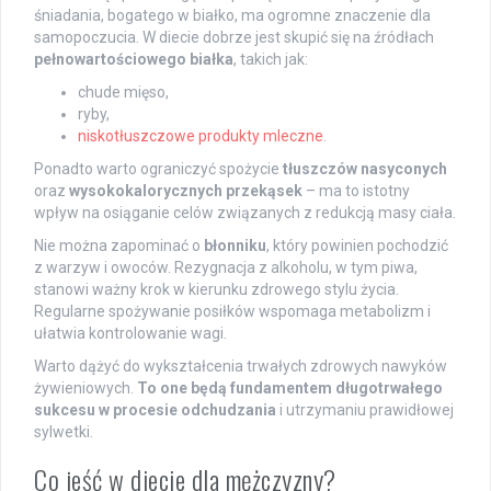
śniadania, bogatego w białko, ma ogromne znaczenie dla
samopoczucia. W diecie dobrze jest skupić się na źródłach
pełnowartościowego białka
, takich jak:
chude mięso,
ryby,
niskotłuszczowe produkty mleczne
.
Ponadto warto ograniczyć spożycie
tłuszczów nasyconych
oraz
wysokokalorycznych przekąsek
– ma to istotny
wpływ na osiąganie celów związanych z redukcją masy ciała.
Nie można zapominać o
błonniku
, który powinien pochodzić
z warzyw i owoców. Rezygnacja z alkoholu, w tym piwa,
stanowi ważny krok w kierunku zdrowego stylu życia.
Regularne spożywanie posiłków wspomaga metabolizm i
ułatwia kontrolowanie wagi.
Warto dążyć do wykształcenia trwałych zdrowych nawyków
żywieniowych.
To one będą fundamentem długotrwałego
sukcesu w procesie odchudzania
i utrzymaniu prawidłowej
sylwetki.
Co jeść w diecie dla mężczyzny?