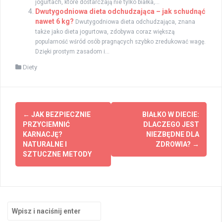
jogurtach, które dostarczają nie tylko białka,...
Dwutygodniowa dieta odchudzająca – jak schudnąć
nawet 6 kg?
Dwutygodniowa dieta odchudzająca, znana
także jako dieta jogurtowa, zdobywa coraz większą
popularność wśród osób pragnących szybko zredukować wagę.
Dzięki prostym zasadom i...
Diety
Zobacz
←
JAK BEZPIECZNIE
BIAŁKO W DIECIE:
wpisy
PRZYCIEMNIĆ
DLACZEGO JEST
KARNACJĘ?
NIEZBĘDNE DLA
NATURALNE I
ZDROWIA?
→
SZTUCZNE METODY
Szukaj: