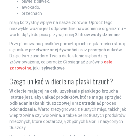
oliwie z oliwek,
awokado,
orzechach
mają korzystny wpływ na nasze zdrowie. Oprócz tego
niezwykle ważne jest odpowiednie nawodnienie organizmu –
warto dążyć do picia przynajmniej
2 litrów wody dziennie
.
Przy planowaniu posiłków pamiętaj o ich regularności i staraj
się unikać
przetworzonej żywności
oraz
prostych cukrów
.
Dzięki tym zasadom Twoja dieta stanie się bardziej
zrównoważona, co pomoże Ci osiągnąć zarówno
cele
zdrowotne
, jak i
sylwetkowe
.
Czego unikać w diecie na płaski brzuch?
W diecie mającej na celu uzyskanie płaskiego brzucha
istotne jest, aby unikać produktów, które mogą sprzyjać
odkładaniu tkanki tłuszczowej oraz utrudniać proces
odchudzania.
Warto zrezygnować z tłustych mięs, takich jak
wieprzowina czy wołowina, a także pełnotłustych produktów
mlecznych, które dostarczają zbędnych kalorii i nasyconych
tłuszczy.