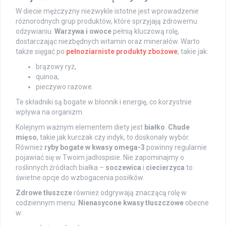
W diecie mężczyzny niezwykle istotne jest wprowadzenie
różnorodnych grup produktów, które sprzyjają zdrowemu
odżywianiu.
Warzywa i owoce
pełnią kluczową rolę,
dostarczając niezbędnych witamin oraz minerałów. Warto
także sięgać po
pełnoziarniste produkty zbożowe
, takie jak:
brązowy ryż,
quinoa,
pieczywo razowe.
Te składniki są bogate w błonnik i energię, co korzystnie
wpływa na organizm.
Kolejnym ważnym elementem diety jest
białko
.
Chude
mięso
, takie jak kurczak czy indyk, to doskonały wybór.
Również
ryby bogate w kwasy omega-3
powinny regularnie
pojawiać się w Twoim jadłospisie. Nie zapominajmy o
roślinnych źródłach białka –
soczewica
i
ciecierzyca
to
świetne opcje do wzbogacenia posiłków.
Zdrowe tłuszcze
również odgrywają znaczącą rolę w
codziennym menu.
Nienasycone kwasy tłuszczowe
obecne
w: