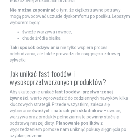
tłuszczowej w okolicach brzucha.
Nie można zapominać
o tym, że ciężkostrawne potrawy
mogą powodować uczucie dyskomfortu po posiłku. Lepszym
wyborem będą:
świeże warzywa i owoce,
chude źródła białka.
Taki sposób odżywiania
nie tylko wspiera proces
odchudzania, ale także prowadzi do osiągnięcia zdrowej
sylwetki.
Jak unikać fast foodów i
wysokoprzetworzonych produktów?
Aby skutecznie unikać
fast foodów
i
przetworzonej
żywności
, warto wprowadzić do codziennych nawyków kilka
kluczowych strategii. Przede wszystkim, zaleca się
wybieranie
świeżych
i
naturalnych składników
– owoce,
warzywa oraz produkty pełnoziarniste powinny stać się
podstawą naszej diety.
Planowanie posiłków
z
wyprzedzeniem pomoże nam uniknąć pokusy sięgnięcia po
szybkie jedzenie.