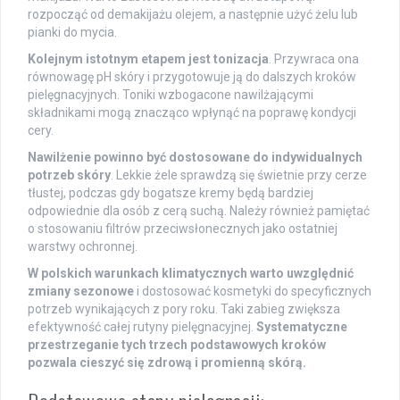
rozpocząć od demakijażu olejem, a następnie użyć żelu lub
pianki do mycia.
Kolejnym istotnym etapem jest tonizacja
. Przywraca ona
równowagę pH skóry i przygotowuje ją do dalszych kroków
pielęgnacyjnych. Toniki wzbogacone nawilżającymi
składnikami mogą znacząco wpłynąć na poprawę kondycji
cery.
Nawilżenie powinno być dostosowane do indywidualnych
potrzeb skóry
. Lekkie żele sprawdzą się świetnie przy cerze
tłustej, podczas gdy bogatsze kremy będą bardziej
odpowiednie dla osób z cerą suchą. Należy również pamiętać
o stosowaniu filtrów przeciwsłonecznych jako ostatniej
warstwy ochronnej.
W polskich warunkach klimatycznych warto uwzględnić
zmiany sezonowe
i dostosować kosmetyki do specyficznych
potrzeb wynikających z pory roku. Taki zabieg zwiększa
efektywność całej rutyny pielęgnacyjnej.
Systematyczne
przestrzeganie tych trzech podstawowych kroków
pozwala cieszyć się zdrową i promienną skórą.