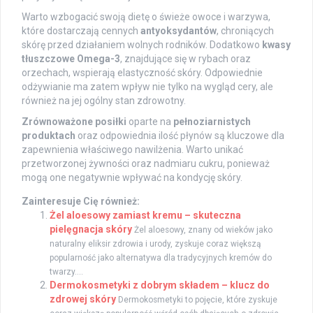
Warto wzbogacić swoją dietę o świeże owoce i warzywa,
które dostarczają cennych
antyoksydantów
, chroniących
skórę przed działaniem wolnych rodników. Dodatkowo
kwasy
tłuszczowe Omega-3
, znajdujące się w rybach oraz
orzechach, wspierają elastyczność skóry. Odpowiednie
odżywianie ma zatem wpływ nie tylko na wygląd cery, ale
również na jej ogólny stan zdrowotny.
Zrównoważone posiłki
oparte na
pełnoziarnistych
produktach
oraz odpowiednia ilość płynów są kluczowe dla
zapewnienia właściwego nawilżenia. Warto unikać
przetworzonej żywności oraz nadmiaru cukru, ponieważ
mogą one negatywnie wpływać na kondycję skóry.
Zainteresuje Cię również:
Żel aloesowy zamiast kremu – skuteczna
pielęgnacja skóry
Żel aloesowy, znany od wieków jako
naturalny eliksir zdrowia i urody, zyskuje coraz większą
popularność jako alternatywa dla tradycyjnych kremów do
twarzy....
Dermokosmetyki z dobrym składem – klucz do
zdrowej skóry
Dermokosmetyki to pojęcie, które zyskuje