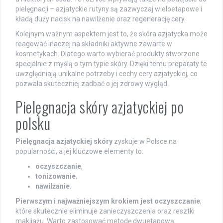
pielęgnacji – azjatyckie rutyny są zazwyczaj wieloetapowe i
kładą duży nacisk na nawilżenie oraz regenerację cery.
Kolejnym ważnym aspektem jest to, że skóra azjatycka może
reagować inaczej na składniki aktywne zawarte w
kosmetykach. Dlatego warto wybierać produkty stworzone
specjalnie z myślą o tym typie skóry. Dzięki temu preparaty te
uwzględniają unikalne potrzeby i cechy cery azjatyckiej, co
pozwala skuteczniej zadbać o jej zdrowy wygląd.
Pielęgnacja skóry azjatyckiej po
polsku
Pielęgnacja azjatyckiej skóry
zyskuje w Polsce na
popularności, a jej kluczowe elementy to:
oczyszczanie
,
tonizowanie
,
nawilżanie
.
Pierwszym i najważniejszym krokiem jest oczyszczanie
,
które skutecznie eliminuje zanieczyszczenia oraz resztki
makijażu. Warto zastosować metodę dwuetapową: