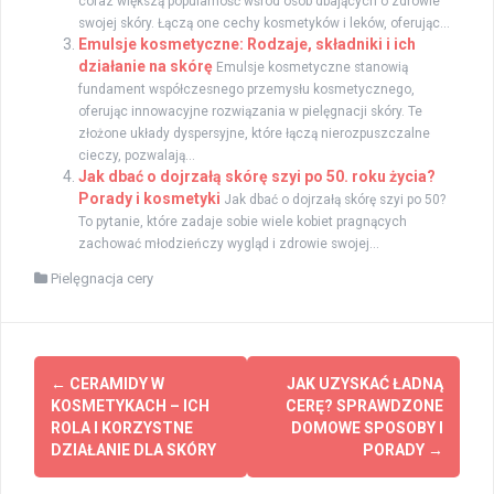
coraz większą popularność wśród osób dbających o zdrowie
swojej skóry. Łączą one cechy kosmetyków i leków, oferując...
Emulsje kosmetyczne: Rodzaje, składniki i ich
działanie na skórę
Emulsje kosmetyczne stanowią
fundament współczesnego przemysłu kosmetycznego,
oferując innowacyjne rozwiązania w pielęgnacji skóry. Te
złożone układy dyspersyjne, które łączą nierozpuszczalne
cieczy, pozwalają...
Jak dbać o dojrzałą skórę szyi po 50. roku życia?
Porady i kosmetyki
Jak dbać o dojrzałą skórę szyi po 50?
To pytanie, które zadaje sobie wiele kobiet pragnących
zachować młodzieńczy wygląd i zdrowie swojej...
Pielęgnacja cery
Zobacz
←
CERAMIDY W
JAK UZYSKAĆ ŁADNĄ
wpisy
KOSMETYKACH – ICH
CERĘ? SPRAWDZONE
ROLA I KORZYSTNE
DOMOWE SPOSOBY I
DZIAŁANIE DLA SKÓRY
PORADY
→