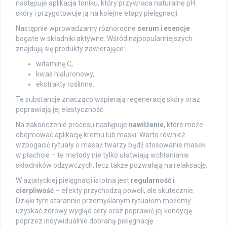
następuje aplikacja toniku, który przywraca naturalne pH
skóry i przygotowuje ją na kolejne etapy pielęgnacji.
Następnie wprowadzamy różnorodne
serum
i
esencje
bogate w składniki aktywne. Wśród najpopularniejszych
znajdują się produkty zawierające:
witaminę C,
kwas hialuronowy,
ekstrakty roślinne.
Te substancje znacząco wspierają regenerację skóry oraz
poprawiają jej elastyczność.
Na zakończenie procesu następuje
nawilżenie
, które może
obejmować aplikację kremu lub maski. Warto również
wzbogacić rytuały o masaż twarzy bądź stosowanie masek
w płachcie – te metody nie tylko ułatwiają wchłanianie
składników odżywczych, lecz także pozwalają na relaksację.
W azjatyckiej pielęgnacji istotna jest
regularność i
cierpliwość
– efekty przychodzą powoli, ale skutecznie.
Dzięki tym starannie przemyślanym rytuałom możemy
uzyskać zdrowy wygląd cery oraz poprawić jej kondycję
poprzez indywidualnie dobraną pielęgnację.