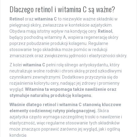
Dlaczego retinol i witamina C są ważne?
Retinol
oraz
witamina C
to niezwykle ważne składniki w
pielęgnacji skóry, zwłaszcza w kontekście azjatyckim.
Obydwa mają istotny wpływ na kondycję cery.
Retinol
,
będący pochodną witaminy A, wspiera regenerację skóry
poprzez pobudzanie produkcji kolagenu. Regularne
stosowanie tego składnika może pomóc w redukcji
zmarszczek oraz zwiększeniu jędrności i elastyczności skóry.
Z kolei
witamina C
pełni rolę silnego antyoksydantu, który
neutralizuje wolne rodniki i chroni skórę przed szkodliwymi
czynnikami zewnętrznymi. Dodatkowo przyczynia się do
rozjaśnienia kolorytu cery, nadając jej zdrowy i promienny
wygląd.
Witamina ta wspomaga także nawilżenie oraz
stymuluje naturalną produkcję kolagenu.
Właśnie dlatego retinol i witamina C stanowią kluczowe
elementy codziennej rutyny pielęgnacyjnej.
Skóra
azjatycka często wymaga szczególnej troski o nawilżenie i
elastyczność, więc regularne stosowanie tych składników
może znacząco poprawić zarówno jej wygląd, jak i ogólną
kondycję.