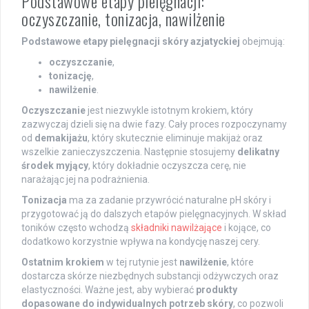
Podstawowe etapy pielęgnacji:
oczyszczanie, tonizacja, nawilżenie
Podstawowe etapy pielęgnacji skóry azjatyckiej
obejmują:
oczyszczanie
,
tonizację
,
nawilżenie
.
Oczyszczanie
jest niezwykle istotnym krokiem, który
zazwyczaj dzieli się na dwie fazy. Cały proces rozpoczynamy
od
demakijażu
, który skutecznie eliminuje makijaż oraz
wszelkie zanieczyszczenia. Następnie stosujemy
delikatny
środek myjący
, który dokładnie oczyszcza cerę, nie
narażając jej na podrażnienia.
Tonizacja
ma za zadanie przywrócić naturalne pH skóry i
przygotować ją do dalszych etapów pielęgnacyjnych. W skład
toników często wchodzą
składniki nawilżające
i kojące, co
dodatkowo korzystnie wpływa na kondycję naszej cery.
Ostatnim krokiem
w tej rutynie jest
nawilżenie
, które
dostarcza skórze niezbędnych substancji odżywczych oraz
elastyczności. Ważne jest, aby wybierać
produkty
dopasowane do indywidualnych potrzeb skóry
, co pozwoli