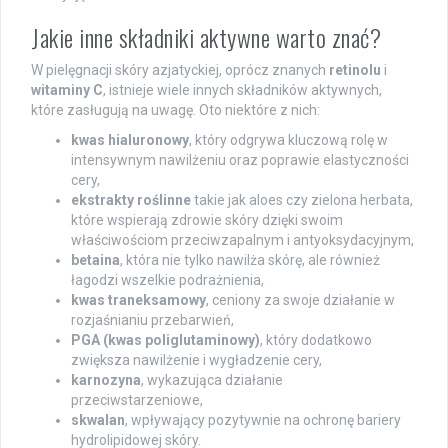
Jakie inne składniki aktywne warto znać?
W pielęgnacji skóry azjatyckiej, oprócz znanych
retinolu
i
witaminy C
, istnieje wiele innych składników aktywnych,
które zasługują na uwagę. Oto niektóre z nich:
kwas hialuronowy
, który odgrywa kluczową rolę w
intensywnym nawilżeniu oraz poprawie elastyczności
cery,
ekstrakty roślinne
takie jak aloes czy zielona herbata,
które wspierają zdrowie skóry dzięki swoim
właściwościom przeciwzapalnym i antyoksydacyjnym,
betaina
, która nie tylko nawilża skórę, ale również
łagodzi wszelkie podrażnienia,
kwas traneksamowy
, ceniony za swoje działanie w
rozjaśnianiu przebarwień,
PGA (kwas poliglutaminowy)
, który dodatkowo
zwiększa nawilżenie i wygładzenie cery,
karnozyna
, wykazująca działanie
przeciwstarzeniowe,
skwalan
, wpływający pozytywnie na ochronę bariery
hydrolipidowej skóry.