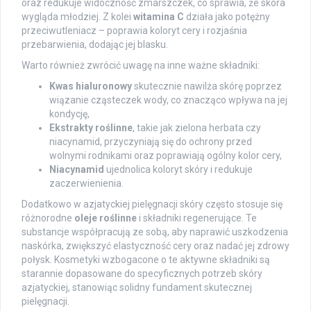
oraz redukuje widoczność zmarszczek, co sprawia, że skóra
wygląda młodziej. Z kolei
witamina C
działa jako potężny
przeciwutleniacz – poprawia koloryt cery i rozjaśnia
przebarwienia, dodając jej blasku.
Warto również zwrócić uwagę na inne ważne składniki:
Kwas hialuronowy
skutecznie nawilża skórę poprzez
wiązanie cząsteczek wody, co znacząco wpływa na jej
kondycję,
Ekstrakty roślinne
, takie jak zielona herbata czy
niacynamid, przyczyniają się do ochrony przed
wolnymi rodnikami oraz poprawiają ogólny kolor cery,
Niacynamid
ujednolica koloryt skóry i redukuje
zaczerwienienia.
Dodatkowo w azjatyckiej pielęgnacji skóry często stosuje się
różnorodne
oleje roślinne
i składniki regenerujące. Te
substancje współpracują ze sobą, aby naprawić uszkodzenia
naskórka, zwiększyć elastyczność cery oraz nadać jej zdrowy
połysk. Kosmetyki wzbogacone o te aktywne składniki są
starannie dopasowane do specyficznych potrzeb skóry
azjatyckiej, stanowiąc solidny fundament skutecznej
pielęgnacji.