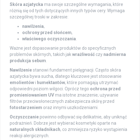
Skóra azjatycka
ma swoje szczególne wymagania, które
różnią się od tych dotyczących innych typów cery. Wymaga
szczególnej troski w zakresie:
nawilżenia
,
ochrony przed słońcem
,
właściwego oczyszczania
.
Ważne jest dopasowanie produktów do specyficznych
problemów skórnych, takich jak
wrażliwość
czy
nadmierna
produkcja sebum
.
Nawilżenie
stanowi fundament pielęgnacji. Często skóra
azjatycka bywa sucha, dlatego kluczowe jest stosowanie
emolientów
i
humektantów
, które pomagają utrzymać
odpowiedni poziom wilgoci. Oprócz tego
ochrona przed
promieniowaniem UV
ma istotne znaczenie; używanie
filtrów przeciwsłonecznych zabezpiecza skórę przed
fotostarzeniem
oraz innymi uszkodzeniami.
Oczyszczanie
powinno odbywać się delikatnie, aby uniknąć
podrażnień. Dobrze jest wybierać kosmetyki oparte na
naturalnych składnikach
, co zmniejsza ryzyko wystąpienia
reakcji alergicznych.