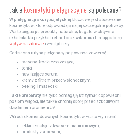
Jakie
kosmetyki pielęgnacyjne
są polecane?
W pielęgnacji skóry azjatyckiej
kluczowe jest stosowanie
kosmetyków, które odpowiadają na jej szczególne potrzeby.
Warto sięgać po produkty naturalne, bogate w aktywne
składniki. Na przykład
retinol
oraz
witamina C
mają istotny
wpływ na zdrowie
i wygląd cery.
Codzienna rutyna pielęgnacyjna powinna zawierać:
łagodne środki czyszczące,
toniki,
nawilżające serum,
kremy z filtrem przeciwsłonecznym.
peelingi i maseczki.
Takie preparaty
nie tylko pomagają utrzymać odpowiedni
poziom wilgoci, ale także chronią skórę przed szkodliwym
działaniem promieni UV.
Wśród rekomendowanych kosmetyków warto wymienić:
lekkie emulsje z
kwasem hialuronowym
,
produkty z
aloesem
,