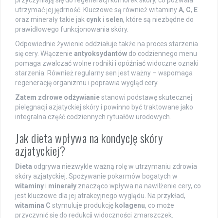
przyczyniają się do regeneracji komórek skóry, co pozwala
utrzymać jej jędrność. Kluczowe są również witaminy
A
,
C
,
E
oraz minerały takie jak
cynk
i
selen
, które są niezbędne do
prawidłowego funkcjonowania skóry.
Odpowiednie żywienie oddziałuje także na proces starzenia
się cery. Włączenie
antyoksydantów
do codziennego menu
pomaga zwalczać wolne rodniki i opóźniać widoczne oznaki
starzenia. Również regularny sen jest ważny – wspomaga
regenerację organizmu i poprawia wygląd cery.
Zatem zdrowe odżywianie
stanowi podstawę skutecznej
pielęgnacji azjatyckiej skóry i powinno być traktowane jako
integralna część codziennych rytuałów urodowych.
Jak dieta wpływa na kondycję skóry
azjatyckiej?
Dieta
odgrywa niezwykle ważną rolę w utrzymaniu zdrowia
skóry azjatyckiej. Spożywanie pokarmów bogatych w
witaminy
i
minerały
znacząco wpływa na nawilżenie cery, co
jest kluczowe dla jej atrakcyjnego wyglądu. Na przykład,
witamina C
stymuluje produkcję
kolagenu
, co może
przyczynić się do redukcji widoczności zmarszczek.