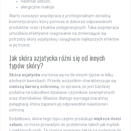
nadmiar sebum,
alergiczne reakcje.
Warto rozważyć współpracę z profesjonalnym doradcą
kosmetycznym, który pomoże w doborze odpowiednich
produktów oraz rytuałów pielęgnacyjnych. Taka współpraca
umożliwia efektywne reagowanie na zmieniające się
potrzeby skóry azjatyckiej i osiągnięcie najlepszych efektów
w jej trosce.
Jak skóra azjatycka różni się od innych
typów skóry?
Skóra azjatycka
wyróżnia się na tle innych typów w kilku
istotnych kwestiach. Przede wszystkim charakteryzuje się
cieńszą barierą ochronną
, co sprawia, że jest bardziej
podatna na szkodliwe działanie czynników zewnętrznych
oraz chemikaliów. Właśnie dlatego wymaga starannej
pielęgnacji, która zapewni jej odpowiednie nawilżenie i
ochronę.
Dodatkowo, skóra tego typu często produkuje
większe ilości
sebum
, co może prowadzić do problemów takich jak trądzik
u niektórych osób. Te różnice wpływają także na podejście do