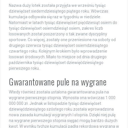
Nazwa duży lotek została przyjęta we wrześniu tysiąc
dziewięćset siedemdziesiątego piątego roku. Wówczas
kumulacja odbywała się raz w tygodniu w niedziele.
Natomiast w latach tysiąc dziewięćset pięćdziesiąt osiem do
tysiąc dziewięćset osiemdziesiąt osiem, zakres liczb
losowanych został poszerzony o tak zwane dyscypliny
sportowe. Co więcej, zostały one przeniesione na soboty od
drugiego czerwca tysiąc dziewięćset osiemdziesiątego
czwartego roku. Kolejnym krokiem było wprowadzenie
losowań środowych. Miało to miejsce od dnia drugiego
października tysiąc dziewięćset dziewięćdziesiątego
pierwszego roku.
Gwarantowane pule na wygrane
Wtedy również została ustalona gwarantowana pula na
wygrane pierwszego stopnia. Wynosiła ona wówczas 1 000
000 000 zł. Jednak w listopadzie tysiąc dziewięćset
dziewięćdziesiątego szóstego roku została wprowadzona
nowa zasada kumulacji wygranych I stopnia. Dzięki niej pulę
na wygrane pierwszego stopnia sięgać mogą bardzo dużych
kwot. W wyniku tychże kumulacji padła rekordowa wygrana w