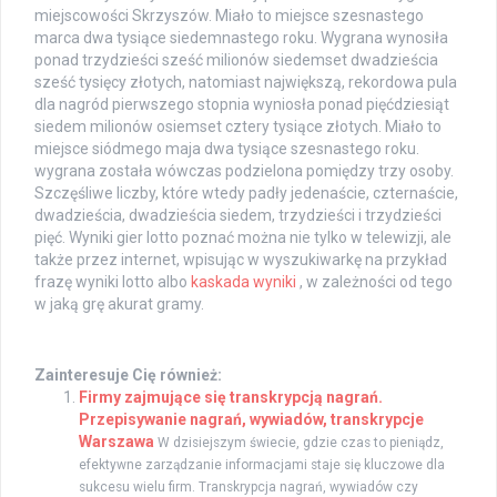
miejscowości Skrzyszów. Miało to miejsce szesnastego
marca dwa tysiące siedemnastego roku. Wygrana wynosiła
ponad trzydzieści sześć milionów siedemset dwadzieścia
sześć tysięcy złotych, natomiast największą, rekordowa pula
dla nagród pierwszego stopnia wyniosła ponad pięćdziesiąt
siedem milionów osiemset cztery tysiące złotych. Miało to
miejsce siódmego maja dwa tysiące szesnastego roku.
wygrana została wówczas podzielona pomiędzy trzy osoby.
Szczęśliwe liczby, które wtedy padły jedenaście, czternaście,
dwadzieścia, dwadzieścia siedem, trzydzieści i trzydzieści
pięć. Wyniki gier lotto poznać można nie tylko w telewizji, ale
także przez internet, wpisując w wyszukiwarkę na przykład
frazę wyniki lotto albo
kaskada wyniki
, w zależności od tego
w jaką grę akurat gramy.
Zainteresuje Cię również:
Firmy zajmujące się transkrypcją nagrań.
Przepisywanie nagrań, wywiadów, transkrypcje
Warszawa
W dzisiejszym świecie, gdzie czas to pieniądz,
efektywne zarządzanie informacjami staje się kluczowe dla
sukcesu wielu firm. Transkrypcja nagrań, wywiadów czy