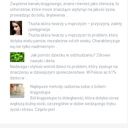
Zwężenie kanału kręgowego, znane również jako stenoza, to
schorzenie, które może znacząco wpłynąć na jakość życia,
prowadząc do bólu, drętwienia …
Tłusta skóra twarzy u mężczyzn – przyczyny, zalety
i pielęgnacja
Tłusta skóra twarzy u mężczyzn to problem, który
dotyka wielu panów, niezależnie od ich wieku. Charakteryzuje
się nie tylko nadmiernym …
Jak pomóc dziecku w odchudzaniu? Zdrowe
nawyki i dieta
Nadwaga i otyłość wśród dzieci to problem, który zyskuje na
znaczeniu w dzisiejszym społeczeństwie. W Polsce aż 61%
dzieci w …
Najlepsze metody radzenia sobie z bólem
kręgosłupa
Ból kręgosłupa to dolegliwość, która dotyka coraz
większą liczbę osób, szczególnie w dobie siedzącego trybu
życia i stresu. Często jest …