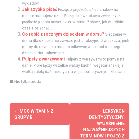
wykładów...
Jak szybko pisać
Pisząc z prędkością 150 znaków na
minutę marnujesz czas! Pisząc bezwzrokowo zwiększysz
prędkość pisania nawet czterokrotnie. Zobacz, jak w krótkim
czasie osiągnąć...
Co robić z rocznym dzieckiem w domu?
Siedzenie w
domu dla dziecka nie zawsze jest atrakcyjne. Zwłaszcza, jeśli
mamy do czynienia małego odkrywcę w postaci rocznego
dziecka. Naturalnym jest,...
Pulpety z warzywami
Pulpety z warzywami to pomysł na
danie, które łączy wszelkie walory kuchni wegetariańskiej z
wielką zaletą dań mięsnych, a więc aromatycznymi klopsami...
Nie tylko uroda
Zobacz
←
MOC WITAMIN Z
LEKSYKON
wpisy
GRUPY B
DENTYSTYCZNY:
WYJAŚNIENIE
NAJWAŻNIEJSZYCH
TERMINÓW I POJĘĆ Z